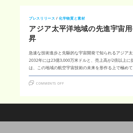
プレスリリース
/
化学物質と素材
アジア太平洋地域の先進宇宙用複合材
昇
急速な技術進歩と先駆的な宇宙開発で知られるアジア太平
2032年には23億3,000万米ドルと、売上高が2倍以
は、この地域の航空宇宙技術の未来を形作る上で極めて
ON
COMMENTS OFF
ア
ジ
ア
太
平
洋
地
域
の
先
進
宇
宙