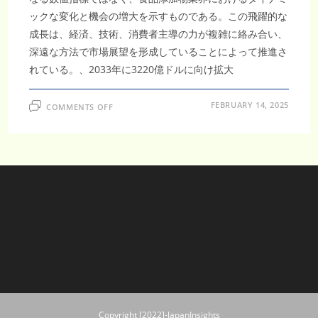
ックな変化と機会の増大を示すものである。この飛躍的な
成長は、経済、技術、消費者主導の力が複雑に絡み合い、
深遠な方法で市場展望を形成していることによって推進さ
れている。、2033年に3220億ドルに向け拡大
ON
FEBRUARY 14, 2025
COMMENTS OFF
ア
ジ
ア
太
平
洋
防
塊
剤
市
場、
CAGR5.14%
で
成
長
し、
2033
年
に
3220
億
ド
Copyright [2022]-JapanInsights
ル