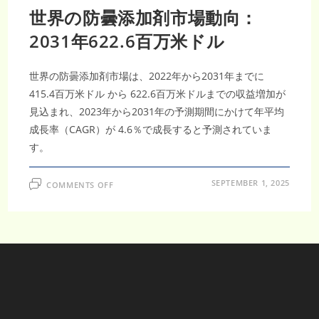
世界の防曇添加剤市場動向：
2031年622.6百万米ドル
世界の防曇添加剤市場は、2022年から2031年までに
415.4百万米ドル から 622.6百万米ドルまでの収益増加が
見込まれ、2023年から2031年の予測期間にかけて年平均
成長率（CAGR）が 4.6％で成長すると予測されていま
す。
ON
SEPTEMBER 1, 2025
COMMENTS OFF
世
界
の
防
曇
添
加
剤
市
場
動
向：
2031
年