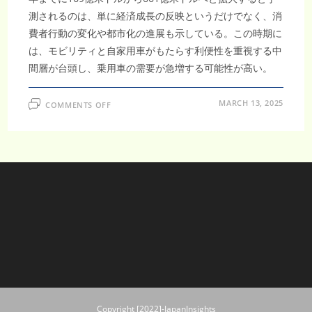
測されるのは、単に経済成長の反映というだけでなく、消
費者行動の変化や都市化の進展も示している。この時期に
は、モビリティと自家用車がもたらす利便性を重視する中
間層が台頭し、乗用車の需要が急増する可能性が高い。
ON
MARCH 13, 2025
COMMENTS OFF
イ
ン
ド
ネ
シ
ア
乗
用
車
市
場：
2033
年
ま
で
に
661
億
米
ド
ル、
CAGR
Copyright [2022]-JapanInsights
4.2％