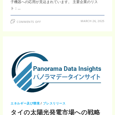
子機器への応用が見込まれています。 主要企業のリス
ト：…
ON
MARCH 26, 2025
COMMENTS OFF
イ
ン
ド
ネ
シ
ア
の
燃
料
電
池
市
場
規
模、
成
長、
洞
察、
市
場
シ
ェ
ア、
エネルギー及び環境
/
プレスリリース
競
争
タイの太陽光発電市場への戦略
環
境、