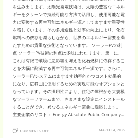
を生み出します。太陽光発電技術は、太陽の豊富なエネル
ギーをクリーンで持続可能な方法で活用し、使用可能な電
力に変換する再生可能エネルギー源としてますます重要性
を増しています。その多用途性と効率の向上により、化石
燃料への依存を減らしながら、世界のエネルギー需要を満
たすための貴重な技術となっています。 ソーラーPVの利
点 ソーラーPV技術の利点は多岐にわたります。第一に、
これは有限で環境に悪影響を与える化石燃料に依存するこ
とを大幅に削減する再生可能エネルギー源です。さらに、
ソーラーPVシステムはますます効率的かつコスト効果的
になり、広範囲に使用するための実現可能なオプションと
なっています。その汎用性により、住宅の屋根から大規模
なソーラーファームまで、さまざまな設定にインストール
することができ、異なるエネルギー需要に適応します。
主要企業のリスト： Energy Absolute Public Company…
ON
MARCH 4, 2025
COMMENTS OFF
タ
イ