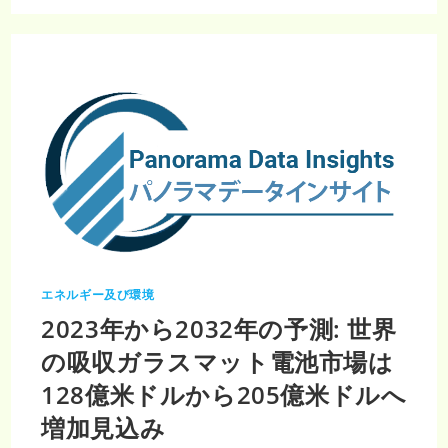
の
太
陽
光
発
電
市
場
へ
の
戦
略
的
洞
察:
2032
年
ま
で
に
36
億
エネルギー及び環境
8,000
万
2023年から2032年の予測: 世界
米
ド
ル
の吸収ガラスマット電池市場は
へ
の
128億米ドルから205億米ドルへ
成
長
が
増加見込み
見
込