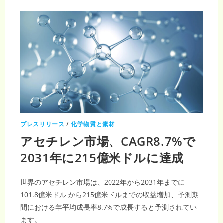
年
の
予
測:
世
界
の
吸
収
ガ
ラ
ス
マ
ッ
ト
電
池
市
場
プレスリリース
/
化学物質と素材
は
128
アセチレン市場、CAGR8.7%で
億
米
ド
2031年に215億米ドルに達成
ル
か
ら
205
世界のアセチレン市場は、2022年から2031年までに
億
米
101.8億米ドル から215億米ドルまでの収益増加、予測期
ド
ル
間における年平均成長率8.7%で成長すると予測されてい
へ
増
ます。