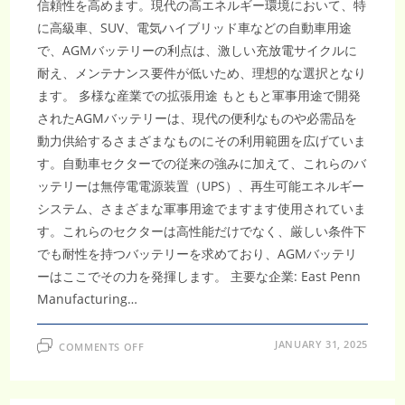
信頼性を高めます。現代の高エネルギー環境において、特
に高級車、SUV、電気ハイブリッド車などの自動車用途
で、AGMバッテリーの利点は、激しい充放電サイクルに
耐え、メンテナンス要件が低いため、理想的な選択となり
ます。 多様な産業での拡張用途 もともと軍事用途で開発
されたAGMバッテリーは、現代の便利なものや必需品を
動力供給するさまざまなものにその利用範囲を広げていま
す。自動車セクターでの従来の強みに加えて、これらのバ
ッテリーは無停電電源装置（UPS）、再生可能エネルギー
システム、さまざまな軍事用途でますます使用されていま
す。これらのセクターは高性能だけでなく、厳しい条件下
でも耐性を持つバッテリーを求めており、AGMバッテリ
ーはここでその力を発揮します。 主要な企業: East Penn
Manufacturing…
ON
JANUARY 31, 2025
COMMENTS OFF
2023
年
か
ら
2032