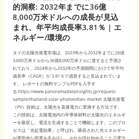
動
的洞察: 2032年までに36億
向
分
8,000万米ドルへの成長が見込
析
レ
ポ
まれ、年平均成長率3.81％ | エ
ー
ト：
ネルギー/環境の
イ
ン
ド
ネ
シ
タイの太陽光発電市場は、2023年から2032年までに26億
ア
の
3,000万米ドルから36億8,000万米ドルに達すると予測さ
市
場
れており、2024年から2032年の予測期間にかけて年平均
機
会
成長率（CAGR）が 3.81％で成長すると見込まれていま
分
す。 レポートの無料サンプルPDFを入手す
析
と
る:https://www.panoramadatainsights.jp/request-
2024
年
sample/thailand-solar-photovoltaic-market 太陽光発電
～
2032
（PV）技術は、太陽光を直接電力に変換する方法です。
年
の
この技術は、太陽電池内の半導体材料が太陽光のエネルギ
産
業
ーを吸収し、電流を生成することで機能します。このプロ
予
測
セスは「光起電効果」と呼ばれ、吸収された光エネルギー
が電気的な荷電を生み出し、それが流れ始めることで電力