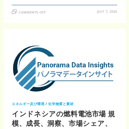
ON
JULY 7, 2026
COMMENTS OFF
電
力
送
配
電
機
器
市
場
調
査
レ
ポ
ー
ト
｜
2035
年
4530
億
9000
万
米
ド
エネルギー及び環境
/
化学物質と素材
ル・
CAGR5.85％、
インドネシアの燃料電池市場 規
次
世
代
模、成長、洞察、市場シェア、
送
配