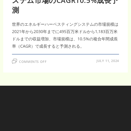
ステム市場のCAGR10.5%成長予
測
世界のエネルギーハーベスティングシステムの市場規模は
2021年から2030年までに495百万米ドルから1,183百万米
ドルまでの収益増加、市場規模は、10.5%の複合年間成長
率（CAGR）で成長すると予測される。
ON
JULY 11, 2024
COMMENTS OFF
エ
ネ
ル
ギ
ー
ハ
ー
ベ
ス
テ
ィ
ン
グ
シ
ス
テ
ム
市