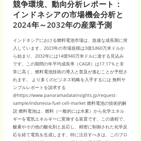
競争環境、動向分析レポート：
電
イ
ン
インドネシアの市場機会分析と
フ
ラ
2024年～2032年の産業予測
が
加
速
インドネシアにおける燃料電池市場は、急速な成長期に突
入しています。2023年の市場規模は3億3,860万米ドルか
ら始まり、2032年には14億940万米ドルに達する見込み
です。この期間の年平均成長率（CAGR）は17.17％と非
常に高く、燃料電池技術の導入と普及が進むことが予想さ
れます。 より多くのビジネス戦略を入手するには 無料サ
ンプルレポートを請求する
@https://www.panoramadatainsights.jp/request-
sample/indonesia-fuel-cell-market 燃料電池の技術的解
説 燃料電池は、燃料（一般的には水素）から化学エネル
ギーを電気エネルギーに変換する装置です。この過程で、
酸素やその他の酸化剤と反応し、精密に制御された化学反
応を経て電気を生成します。特に注目すべきは、このプロ