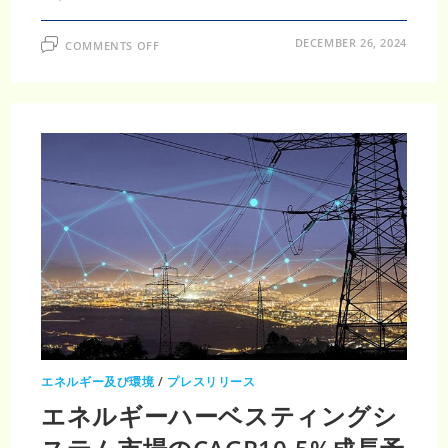
加
見
込
ON
み
DECEMBER 26, 2024
COMMENTS OFF
ア
セ
チ
レ
ン
市
場、
CAGR8.7%
で
2031
年
に
215
億
米
ド
ル
に
達
成
エネルギー及び環境
/
プレスリリース
エネルギーハーベスティングシ