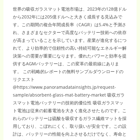
ま
れ、
世界の吸収ガラスマット電池市場は、2023年の128億ドル
年
平
から2032年には205億ドルへと大きく成長する見込みで
均
成
す。この期間の複合年間成長率（CAGR）は5.4%と予測さ
長
率
れ、さまざまなセクターで高度なバッテリー技術への依存
3.81％
|
が高まっていることを示しています。産業が進化するにつ
エ
ネ
れて、より効率的で信頼性の高い持続可能なエネルギー解
ル
ギ
決策への需要が重要になります。優れたパワーと効率を提
ー/
環
供するAGMバッテリーは、この変革の最前線にありま
境
の
す。 この戦略的レポートの無料サンプルダウンロードの
リクエスト
@https://www.panoramadatainsights.jp/request-
sample/absorbent-glass-mat-battery-market 吸収ガラ
スマット電池バッテリーの技術的優位性 吸収ガラスマッ
ト電池は従来の鉛蓄電池を大きく進化させたものです。こ
れらのバッテリーは硫酸を吸収するガラス繊維マットを採
用しており、こぼれにくく、取り扱いが安全です。この設
計は、バッテリーの性能を向上させるだけでなく、寿命と