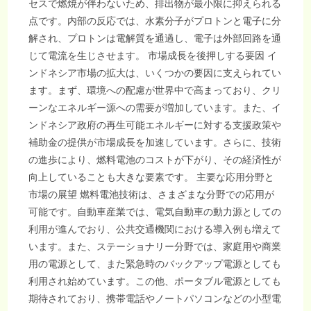
セスで燃焼が伴わないため、排出物が最小限に抑えられる
点です。内部の反応では、水素分子がプロトンと電子に分
解され、プロトンは電解質を通過し、電子は外部回路を通
じて電流を生じさせます。 市場成長を後押しする要因 イ
ンドネシア市場の拡大は、いくつかの要因に支えられてい
ます。まず、環境への配慮が世界中で高まっており、クリ
ーンなエネルギー源への需要が増加しています。また、イ
ンドネシア政府の再生可能エネルギーに対する支援政策や
補助金の提供が市場成長を加速しています。さらに、技術
の進歩により、燃料電池のコストが下がり、その経済性が
向上していることも大きな要素です。 主要な応用分野と
市場の展望 燃料電池技術は、さまざまな分野での応用が
可能です。自動車産業では、電気自動車の動力源としての
利用が進んでおり、公共交通機関における導入例も増えて
います。また、ステーショナリー分野では、家庭用や商業
用の電源として、また緊急時のバックアップ電源としても
利用され始めています。この他、ポータブル電源としても
期待されており、携帯電話やノートパソコンなどの小型電