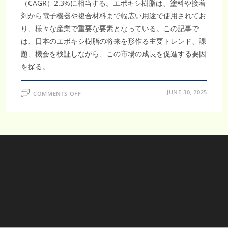
（CAGR）2.3%に相当する。エポキシ樹脂は、塗料や接着
剤から電子機器や複合材料まで幅広い用途で使用されてお
り、様々な産業で重要な要素となっている。この記事で
は、日本のエポキシ樹脂の将来を形作る主要トレンド、課
題、機会を検証しながら、この市場の成長を促進する要因
を探る。
ON
JUNE 30, 2025
COMMENTS OFF
日
本
エ
ポ
キ
シ
樹
脂
市
場、
航
空
宇
宙
用
途
の
拡
大
に