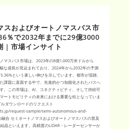
マスおよびオートノマスバス市
6％で2032年までに29億3000
 | 市場インサイト
スバス市場は、2023年の8億1,000万米ドルから
と大幅な成長が見込まれており、2024年から2032年の予測
15.36%という著しい伸びを示しています。都市が混雑、
た課題に直面する中で、先進的かつ知能化されたバスへ
す。この市場は、AI、コネクティビティ、そして持続可
マートモビリティの未来における重要な柱となっていま
プルダウンロードのリクエスト
ts.jp/request-sample/semi-autonomous-and-
る技術の融合 セミオートノマスおよびオートノマスバスの普及
結晶といえます。高精度のLiDAR・レーダーセンサーか