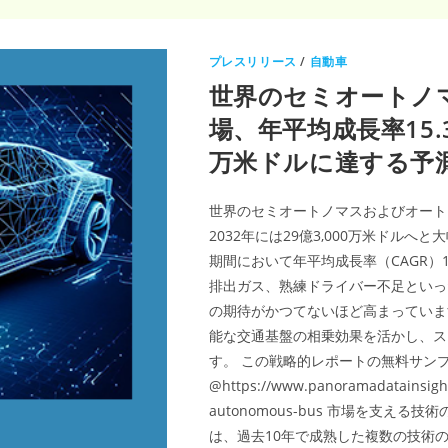
プレスリリース
/
自動車
世界のセミオートノ
場、年平均成長率15.3
万米ドルに達する予測
世界のセミオートノマスおよびオートノマ
2032年には29億3,000万米ドルへ
期間において年平均成長率（CAGR）
排出ガス、熟練ドライバー不足といっ
の期待がかつてないほど高まっていま
能な交通基盤の相乗効果を活かし、ス
す。 この戦略的レポートの無料サン
@https://www.panoramadatainsigh
autonomous-bus 市場を支え
は、過去10年で成熟した複数の技術の