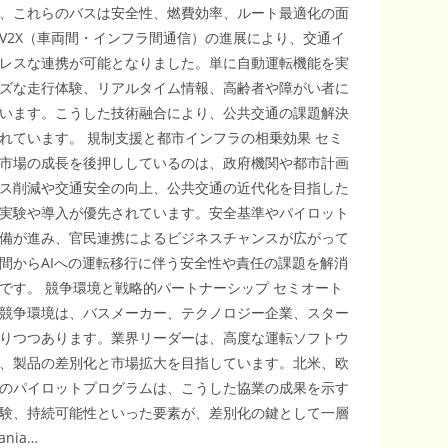
、これらのバスは安全性、燃費効率、ルート最適化の面
V2X（車両間・インフラ間通信）の進展により、交通イ
レスな連携が可能となりました。単に自動運転機能を実
ズな走行体験、リアルタイム情報、高齢者や障がい者に
います。こうした技術融合により、公共交通の課題解決
れています。 規制支援と都市インフラの相乗効果 セミ
市場の成長を後押ししているのは、政府機関や都市計画
ス削減や交通安全の向上、公共交通の近代化を目指した
実験や導入が優先されています。安全基準やパイロット
備が進み、官民連携によるビジネスチャンスが広がって
間からAIへの運転移行に伴う安全性や責任の課題を解消
です。 競争環境と戦略的パートナーシップ セミオート
競争環境は、バスメーカー、テクノロジー企業、スター
りつつあります。業界リーダーは、高度な運転ソフトウ
、製品の差別化と市場拡大を目指しています。北米、欧
のパイロットプログラムは、こうした協業の成果を示す
験、持続可能性といった要素が、差別化の鍵として一層
nia…