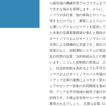
ら最先端の機械学習アルゴリズムまで
で大きな強みを発揮します。さらに、
ンフラや歩行者、他の車両とのシーム
現するだけでなく、乗客によりスムー
も優しいアクセシビリティを提供して
と未来の交通基盤構築が進むと期待さ
オートノマスおよびオートノマスバス
当局による積極的な支援です。排出ガ
政策のもと、自動運転システムの実証
走行区間の設置、法的枠組みなどの整
います。こうした規制面の前進は、人
し、社会的信頼を高める上でも不可欠
ノマスおよびオートノマスバス市場の
トアップ企業の連携により大きく変わ
ェアやセンサー技術の共同開発を進め
州、アジア太平洋地域の都市で進行中
好例です。今後は安全性やユーザー体
重視されるでしょう。 主要な企業: Sca