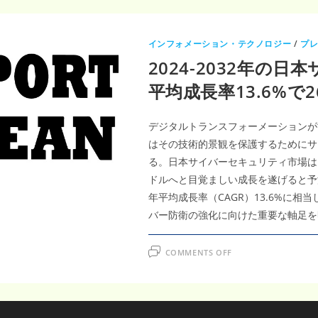
インフォメーション・テクノロジー
/
プ
2024-2032年の
平均成長率13.6%で
デジタルトランスフォーメーションが
はその技術的景観を保護するためにサ
る。日本サイバーセキュリティ市場は、20
ドルへと目覚ましい成長を遂げると予測
年平均成長率（CAGR）13.6%に
バー防衛の強化に向けた重要な軸足を
ON
COMMENTS OFF
2024-
2032
年
の
日
本
サ