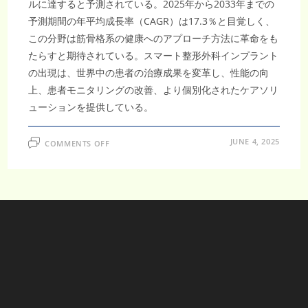
ルに達すると予測されている。2025年から2033年までの
予測期間の年平均成長率（CAGR）は17.3％と目覚しく、
この分野は筋骨格系の健康へのアプローチ方法に革命をも
たらすと期待されている。スマート整形外科インプラント
の出現は、世界中の患者の治療成果を変革し、性能の向
上、患者モニタリングの改善、より個別化されたケアソリ
ューションを提供している。
ON
JUNE 4, 2025
COMMENTS OFF
ス
マ
ー
ト
整
形
外
科
イ
ン
プ
ラ
ン
ト
市
場、
最
先