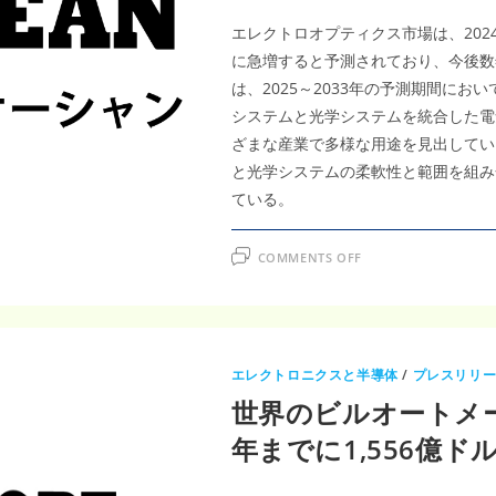
エレクトロオプティクス市場は、2024年
に急増すると予測されており、今後数
は、2025～2033年の予測期間にお
システムと光学システムを統合した電
ざまな産業で多様な用途を見出してい
と光学システムの柔軟性と範囲を組み
ている。
ON
COMMENTS OFF
エ
レ
ク
ト
ロ
オ
プ
テ
エレクトロニクスと半導体
/
プレスリリ
ィ
ク
世界のビルオートメー
ス
市
場
年までに1,556億ド
は、
防
衛