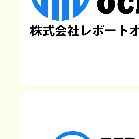
急
拡
大、
CAGR16%