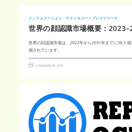
インフォメーション・テクノロジー
/
プレスリリース
世界の顔認識市場概要：2023–2
世界の顔認識市場は、2022年から2031年までに38.3
測されています。
ON
COMMENTS OFF
世
界
の
顔
認
識
市
場
概
要：
2023–
2031
年
に
か
け
て