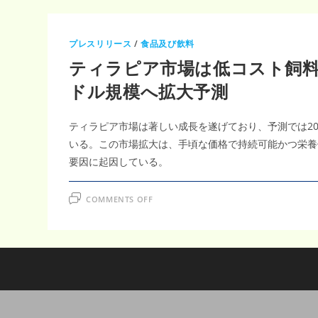
プレスリリース
/
食品及び飲料
ティラピア市場は低コスト飼料最適
ドル規模へ拡大予測
ティラピア市場は著しい成長を遂げており、予測では202
いる。この市場拡大は、手頃な価格で持続可能かつ栄養
要因に起因している。
ON
COMMENTS OFF
テ
ィ
ラ
ピ
ア
市
場
は
低
コ
ス
ト
飼