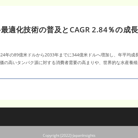
化技術の普及とCAGR 2.84％の成長
4年の89億米ドルから2033年までに344億米ドルへ増加し、年平均成長
価の高いタンパク源に対する消費者需要の高まりや、世界的な水産養殖
Copyright [2022]-JapanInsights