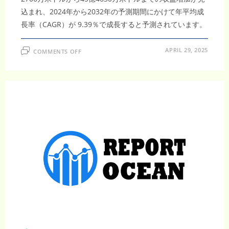
込まれ、2024年から2032年の予測期間にかけて年平均成
長率（CAGR）が 9.39％で成長すると予測されています。
ON
APRIL 29, 2025
COMMENTS OFF
2032
年
に
韓
国
の
遠
隔
医
療
市
場
は
45
億
4630
万
米
ド
ル、
CAGR9.39%
で
急
成
長