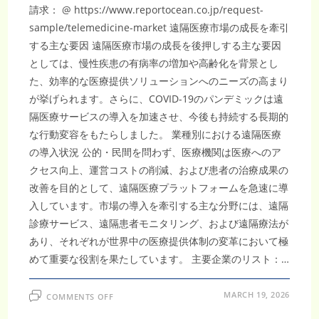
請求： @ https://www.reportocean.co.jp/request-
sample/telemedicine-market 遠隔医療市場の成長を牽引
する主な要因 遠隔医療市場の成長を後押しする主な要因
としては、慢性疾患の有病率の増加や高齢化を背景とし
た、効率的な医療提供ソリューションへのニーズの高まり
が挙げられます。さらに、COVID-19のパンデミックは遠
隔医療サービスの導入を加速させ、今後も持続する長期的
な行動変容をもたらしました。 業種別における遠隔医療
の導入状況 公的・民間を問わず、医療機関は医療へのア
クセス向上、運営コストの削減、および患者の治療成果の
改善を目的として、遠隔医療プラットフォームを急速に導
入しています。市場の導入を牽引する主な分野には、遠隔
診療サービス、遠隔患者モニタリング、および遠隔療法が
あり、それぞれが世界中の医療提供体制の変革において極
めて重要な役割を果たしています。 主要企業のリスト：…
ON
MARCH 19, 2026
COMMENTS OFF
遠
隔