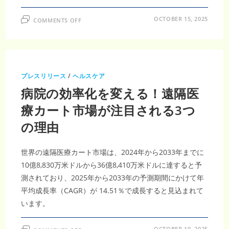
ON
OCTOBER 15, 2025
COMMENTS OFF
日
本
遠
隔
医
療
市
場
プレスリリース
/
ヘルスケア
は、
高
病院の効率化を変える！遠隔医
齢
化
人
療カート市場が注目される3つ
口
増
の理由
加
と
遠
隔
ケ
世界の遠隔医療カート市場は、2024年から2033年までに
ア
需
10億8,830万米ドルから36億8,410万米ドルに達すると予
要
測されており、2025年から2033年の予測期間にかけて年
に
よ
平均成長率（CAGR）が 14.51％で成長すると見込まれて
り、
2033
います。
年
ま
で
に
ON
OCTOBER 10, 2025