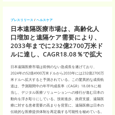
医
療
市
場、
2035
年
プレスリリース
/
ヘルスケア
に
8,345
日本遠隔医療市場は、高齢化人
億
米
ド
口増加と遠隔ケア需要により、
ル
到
2033年までに232億2700万米ド
達
見
込
ルに達し、CAGR18.08％で拡大
み
｜
CAGR17.96%
で
日本遠隔医療市場は前例のない急成長を遂げており、
拡
大
2024年の52億4900万米ドルから2033年には232億2700万
す
る
米ドルへ拡大すると予測されている。この驚異的な成長軌
ヘ
ル
道は、予測期間中の年平均成長率（CAGR）18.08％に相
ス
テ
当し、デジタル医療ソリューションへの移行が進む日本の
ッ
ク
動向を浮き彫りにしている。技術進歩、政府支援、遠隔医
療に対する患者需要の高まりを背景に、遠隔医療は日本の
伝統的な医療提供体制を再定義する可能性を秘めている。