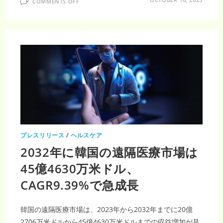
232
COMMENTS OFF
病
億
院
2700
の
万
効
米
率
ド
化
ル
を
に
変
達
え
し、
る！
CAGR18.08％
遠
で
隔
拡
医
大
療
カ
ー
ト
市
場
が
注
プレスリリース
/
ヘルスケア
目
さ
2032年に韓国の遠隔医療市場は
れ
る
45億4630万米ドル、
3
つ
の
CAGR9.39%で急成長
理
由
韓国の遠隔医療市場は、2023年から2032年までに20億
2706万米ドルから45億4630万米ドルまでの収益増加が見