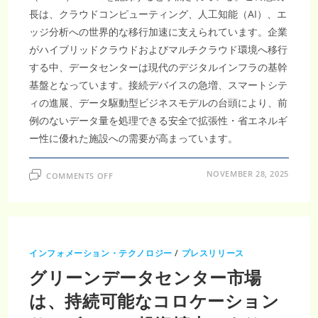
仮
想
長は、クラウドコンピューティング、人工知能（AI）、エ
ワ
ー
ッジ分析への世界的な移行加速に支えられています。企業
ク
ス
がハイブリッドクラウドおよびマルチクラウド環境へ移行
ペ
ー
する中、データセンターは現代のデジタルインフラの基幹
ス
の
基盤となっています。接続デバイスの急増、スマートシテ
導
ィの進展、データ駆動型ビジネスモデルの台頭により、前
入
増
例のないデータ量を処理できる安全で拡張性・省エネルギ
加
に
ー性に優れた施設への需要が高まっています。
よ
り、
2033
年
ON
NOVEMBER 28, 2025
ま
COMMENTS OFF
デ
で
ー
に
タ
148
セ
億
ン
1800
タ
万
ー
米
市
ド
インフォメーション・テクノロジー
/
プレスリリース
場
ル
—
に
グリーンデータセンター市場
ブ
達
ロ
し、
ッ
は、持続可能なコロケーション
CAGR10.74％
ク
で
チ
成