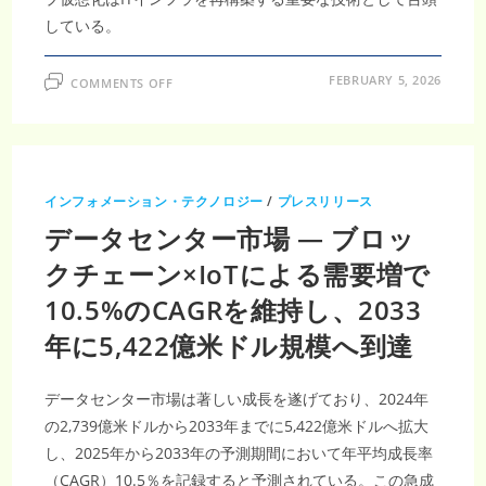
している。
ON
FEBRUARY 5, 2026
COMMENTS OFF
ア
ジ
ア
太
平
洋
地
域
インフォメーション・テクノロジー
/
プレスリリース
デ
ス
データセンター市場 — ブロッ
ク
ト
ッ
クチェーン×IoTによる需要増で
プ
仮
10.5%のCAGRを維持し、2033
想
化
市
年に5,422億米ドル規模へ到達
場
は、
中
小
データセンター市場は著しい成長を遂げており、2024年
企
業
の2,739億米ドルから2033年までに5,422億米ドルへ拡大
に
お
し、2025年から2033年の予測期間において年平均成長率
け
る
（CAGR）10.5％を記録すると予測されている。この急成