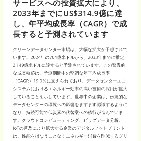
サービスへの投資拡大により、
ェ
長
ー
す
ン
2033年までにUS$314.9億に達
る
×IOT
と
に
予
し、年平均成長率（CAGR）で成
よ
測
る
さ
需
れ
長すると予測されています
要
る
増
で
10.5%
グリーンデータセンター市場は、大幅な拡大が予想されて
の
CAGR
います。2024年の704億米ドルから、2033年までに推定
を
維
3,149億米ドルに達すると予測されています。この驚異的
持
し、
な成長軌跡は、予測期間中の堅調な年平均成長率
2033
年
（CAGR）19.0％に支えられており、データセンターエコ
に
5,422
システムにおけるエネルギー効率の高い技術の採用が拡大
億
米
していることを示しています。世界中の企業は、伝統的な
ド
ル
データセンターの環境への影響をますます認識するように
規
模
なり、持続可能で低炭素の代替案への移行が進んでいま
へ
到
す。クラウドコンピューティング、ビッグデータ分析、
達
IoTの普及により拡大する企業のデジタルフットプリント
は、性能を損なうことなくエネルギー消費を削減するグリ