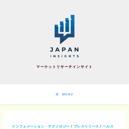
Skip
to
content
マーケットリサーチインサイト
MENU
インフォメーション・テクノロジー
/
プレスリリース
/
ヘルス