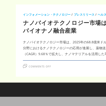
インフォメーション・テクノロジー
/
プレスリリース
/
ヘル
ナノバイオテクノロジー市場は20
バイオナノ融合産業
ナノバイオテクノロジー市場は、2025年の68.8億米
分野におけるナノテクノロジーの応用が進展し、薬物送達
（CAGR）9.68％で拡大し、ナノマテリアルを活用
ON
COMMENTS OFF
ナ
ノ
バ
イ
オ
テ
ク
ノ
ロ
ジ
ー
市
場