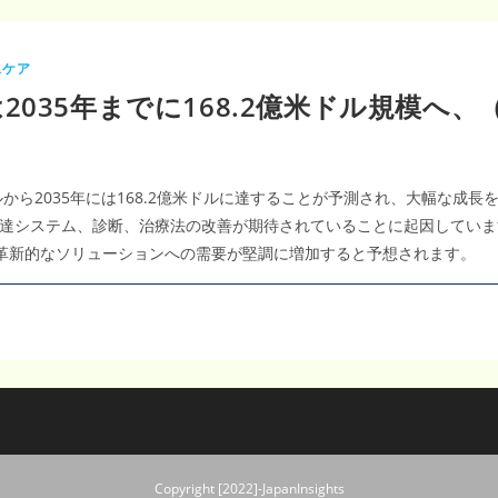
スケア
35年までに168.2億米ドル規模へ、（C
ドルから2035年には168.2億米ドルに達することが予測され、大幅な
システム、診断、治療法の改善が期待されていることに起因しています。
した革新的なソリューションへの需要が堅調に増加すると予想されます。
Copyright [2022]-JapanInsights