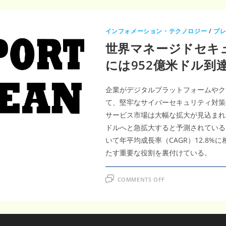
インフォメーション・テクノロジー
/
プ
世界マネージドセキュ
には952億米ドル到達
企業がデジタルプラットフォームやク
て、堅牢なサイバーセキュリティ対策
サービス市場は大幅な拡大が見込まれてお
ドルへと急拡大すると予測されている。
いて年平均成長率（CAGR）12.8
たす重要な役割を裏付けている。
ON
COMMENTS OFF
世
界
マ
ネ
ー
ジ
ド