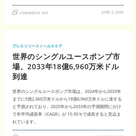
ON
JUNE 2, 2026
COMMENTS OFF
二
特
異
性
抗
体
市
場
プレスリリース
/
ヘルスケア
調
査
世界のシングルユースポンプ市
レ
ポ
ー
場、2033年18億6,960万米ドル
ト
｜
到達
2035
年
268
億
米
世界のシングルユースポンプ市場は、2024年から2033年
ド
ル
までに5億2,360万米ドルから18億6,960万米ドルに達する
到
と予測されており、2025年から2033年の予測期間にかけ
達・
CAGR15.49％
て年平均成長率（CAGR）が 15.95％で成長すると見込ま
が
導
れています。
く
次
世
代