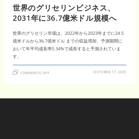
世界のグリセリンビジネス、
2031年に36.7億米ドル規模へ
世界のグリセリン市場は、2022年から2023年までに24.5
億米ドルから36.7億米ドル までの収益増加、予測期間に
おいて年平均成長率5.34%で成長すると予測されていま
す。
ON
OCTOBER 17, 2025
COMMENTS OFF
世
界
の
グ
リ
セ
リ
ン
ビ
ジ
ネ
ス、
2031
年
に
36.7