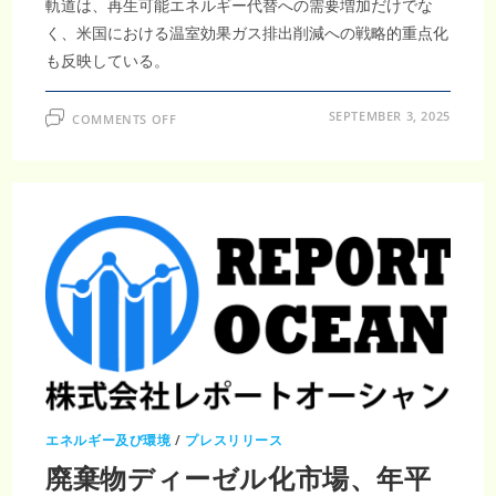
ィ
軌道は、再生可能エネルギー代替への需要増加だけでな
革
命
く、米国における温室効果ガス排出削減への戦略的重点化
も反映している。
ON
SEPTEMBER 3, 2025
COMMENTS OFF
米
国
バ
イ
オ
ガ
ス
市
場
は、
産
業
廃
棄
物
リ
サ
イ
ク
ル
と
再
エネルギー及び環境
/
プレスリリース
生
可
廃棄物ディーゼル化市場、年平
能
エ