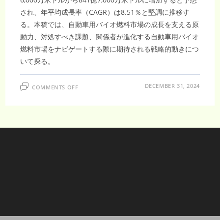
され、年平均成長率（CAGR）は8.51％と堅調に推移す
る。本稿では、自動車用バイオ燃料市場の成長を支える原
動力、対処すべき課題、関係者が進化する自動車用バイオ
燃料市場をナビゲートする際に期待される戦略的動きにつ
いて探る。
ON
DECEMBER 31, 2024
COMMENTS OFF
世
界
自
動
車
用
バ
イ
オ
燃
料
市
場、
2032
年
に
841
億
7,000
万
ド