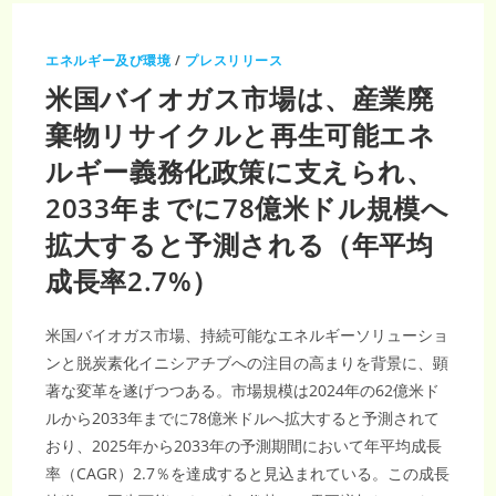
バ
イ
オ
燃
エネルギー及び環境
/
プレスリリース
料
市
米国バイオガス市場は、産業廃
場、
2035
年
棄物リサイクルと再生可能エネ
に
1,112
ルギー義務化政策に支えられ、
億
米
ド
2033年までに78億米ドル規模へ
ル
規
拡大すると予測される（年平均
模
へ
拡
成長率2.7%）
大
予
測
｜
米国バイオガス市場、持続可能なエネルギーソリューショ
CAGR8.75%
で
ンと脱炭素化イニシアチブへの注目の高まりを背景に、顕
進
む
著な変革を遂げつつある。市場規模は2024年の62億米ド
脱
炭
ルから2033年までに78億米ドルへ拡大すると予測されて
素
モ
おり、2025年から2033年の予測期間において年平均成長
ビ
リ
率（CAGR）2.7％を達成すると見込まれている。この成長
テ