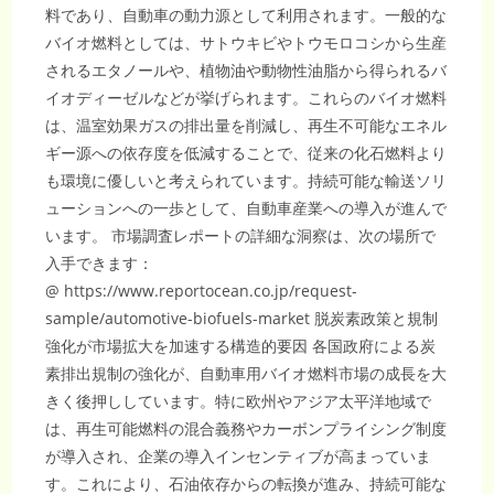
料であり、自動車の動力源として利用されます。一般的な
バイオ燃料としては、サトウキビやトウモロコシから生産
されるエタノールや、植物油や動物性油脂から得られるバ
イオディーゼルなどが挙げられます。これらのバイオ燃料
は、温室効果ガスの排出量を削減し、再生不可能なエネル
ギー源への依存度を低減することで、従来の化石燃料より
も環境に優しいと考えられています。持続可能な輸送ソリ
ューションへの一歩として、自動車産業への導入が進んで
います。 市場調査レポートの詳細な洞察は、次の場所で
入手できます：
@ https://www.reportocean.co.jp/request-
sample/automotive-biofuels-market 脱炭素政策と規制
強化が市場拡大を加速する構造的要因 各国政府による炭
素排出規制の強化が、自動車用バイオ燃料市場の成長を大
きく後押ししています。特に欧州やアジア太平洋地域で
は、再生可能燃料の混合義務やカーボンプライシング制度
が導入され、企業の導入インセンティブが高まっていま
す。これにより、石油依存からの転換が進み、持続可能な