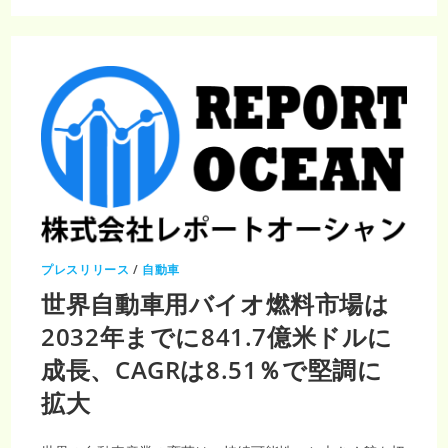
さ
棄
れ
物
る
デ
（年
ィ
平
ー
均
ゼ
成
ル
長
化
率
市
2.7%）
場、
年
平
均
成
長
率
10.4%
で
2033
年
に
プレスリリース
/
自動車
20
億
世界自動車用バイオ燃料市場は
4,470
万
ド
2032年までに841.7億米ドルに
ル
に
成長、CAGRは8.51％で堅調に
達
成
拡大