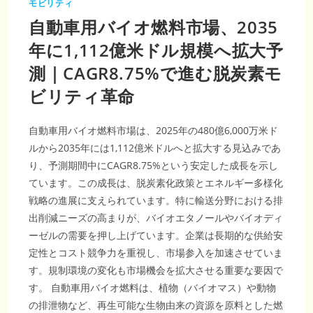
モビリティ
自動車用バイオ燃料市場、2035
年に1,112億米ドル規模へ拡大予
測｜CAGR8.75%で進む脱炭素モ
ビリティ革命
自動車用バイオ燃料市場は、2025年の480億6,000万米ド
ルから2035年には1,112億米ドルへと拡大する見込みであ
り、予測期間中にCAGR8.75%という安定した成長を示し
ています。この成長は、脱炭素化政策とエネルギー多様化
戦略の進展に支えられています。特に輸送分野における排
出削減ニーズの高まりが、バイオエタノールやバイオディ
ーゼルの需要を押し上げています。企業は長期的な供給安
定性とコスト競争力を重視し、市場参入を加速させていま
す。規制環境の変化も市場機会を拡大させる重要な要因で
す。 自動車用バイオ燃料は、植物（バイオマス）や動物
の排泄物など、再生可能な生物由来の資源を原料とした燃