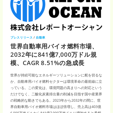
市
場
は
2032
年
ま
で
に
841.7
億
米
プレスリリース
/
自動車
ド
ル
世界自動車用バイオ燃料市場、
に
成
長、
2032年に841億7,000万ドル規
CAGR
は
模、CAGR 8.51%の急成長
8.51％
で
堅
調
に
世界が持続可能なエネルギーソリューションに舵を切るな
拡
大
か、自動車用バイオ燃料セクターは環境革命の最前線に立
っている。この変化は、環境問題の高まりへの対応という
だけでなく、二酸化炭素排出量の削減を目指す国や産業界
の戦略的な動きでもある。2023年から2032年の間に、世
界自動車用バイオ燃料市場はほぼ倍増し、売上高は403億
6,000万米ドルから841億7,000万米ドルに増加すると予想