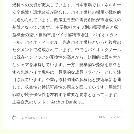
燃料への投資が拡大しています。日本市場でもエネルギー
安全保障と環境政策が融合し、バイオ燃料の採用が戦略的
に進められています。政策主導型の需要創出が市場成長の
基盤となっています。 主要燃料タイプ別の需要構造と収
益機会の違い 自動車用バイオ燃料市場は、バイオエタノ
ール、バイオディーゼル、先進バイオ燃料といった複数の
セグメントで構成されています。中でもバイオエタノール
は既存インフラとの互換性の高さから、短期的に最も大き
なシェアを維持しています。一方、廃棄物や藻類を原料と
する先進バイオ燃料は、長期的な成長ドライバーとして注
目されています。企業は原料調達の多様化と技術革新を通
じて、収益性と持続可能性の両立を図っています。用途別
戦略が競争優位性を左右する重要な要素となっています。
主要企業のリスト： Archer Daniels…
ON
APRIL 6, 2026
COMMENTS OFF
自
動
車
用