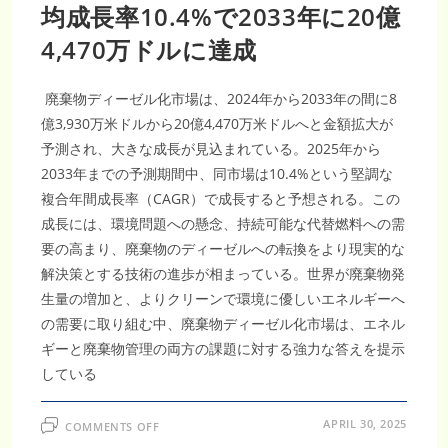
ネ
均成長率10.4%で2033年に20億
ル
ギ
4,470万ドルに達成
ー
義
務
化
政
廃棄物ディーゼル化市場は、2024年から2033年の間に8
策
に
億3,930万米ドルから20億4,470万米ドルへと金額拡大が
支
予測され、大きな成長が見込まれている。2025年から
え
ら
2033年までの予測期間中、同市場は10.4%という堅調な
れ、
2033
複合年間成長率（CAGR）で成長すると予想される。この
年
ま
成長には、環境問題への懸念、持続可能な代替燃料への需
で
に
要の高まり、廃棄物のディーゼルへの転換をより現実的な
78
億
解決策とする技術の進歩が相まっている。世界が廃棄物発
米
ド
生量の増加と、よりクリーンで環境に優しいエネルギーへ
ル
規
の需要に取り組む中、廃棄物ディーゼル化市場は、エネル
模
へ
ギーと廃棄物管理の両方の課題に対する強力な答えを提示
拡
大
している
す
る
と
予
ON
APRIL 30, 2025
COMMENTS OFF
測
廃