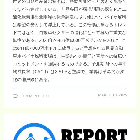
世界の自動車産業の変革は、持続可能性へと大きく舵を切
りながら進行している。世界各国が環境問題の深刻化と二
酸化炭素排出量削減の緊急課題に取り組む中、バイオ燃料
は希望の光として浮上している。この転換は単なるトレン
ドではなく、自動車セクターの進化にとって極めて重要な
転換である。2023年の403億6,000万米ドルから2032年に
は841億7,000万米ドルに成長すると予想される世界自動
車用バイオ燃料市場は、生態系への責任と革新への幅広い
コミットメントを強調するものである。予測期間中の年平
均成長率（CAGR）は8.51%と堅調で、業界は革命的な変
化の瀬戸際にある。
ON
MARCH 10, 2025
COMMENTS OFF
世
界
自
動
車
用
バ
イ
オ
燃
料