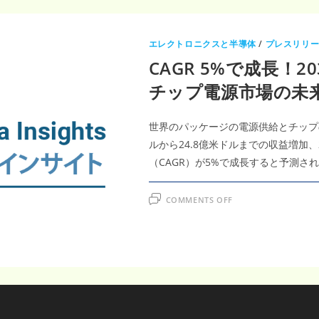
エレクトロニクスと半導体
/
プレスリリ
CAGR 5%で成長！2
チップ電源市場の未
世界のパッケージの電源供給とチップの
ルから24.8億米ドルまでの収益増加、
（CAGR）が5%で成長すると予測さ
ON
COMMENTS OFF
CAGR
5%
で
成
長！
2031
年
に
24.8
億
米
ド
ル