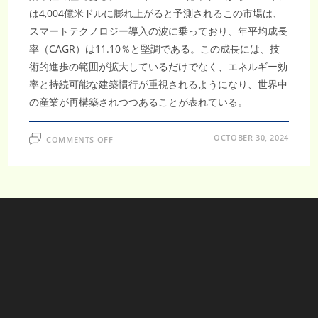
は4,004億米ドルに膨れ上がると予測されるこの市場は、
スマートテクノロジー導入の波に乗っており、年平均成長
率（CAGR）は11.10％と堅調である。この成長には、技
術的進歩の範囲が拡大しているだけでなく、エネルギー効
率と持続可能な建築慣行が重視されるようになり、世界中
の産業が再構築されつつあることが表れている。
ON
OCTOBER 30, 2024
COMMENTS OFF
世
界
の
ビ
ル
オ
ー
ト
メ
ー
シ
ョ
ン
お
よ
び
制
御
市