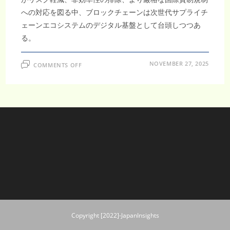
への対応を図る中、ブロックチェーンは次世代サプライチ
ェーンエコシステムのデジタル基盤として台頭しつつあ
る。
ON
NOVEMBER 27, 2025
COMMENTS OFF
ブ
ロ
ッ
ク
チ
ェ
ー
ン
サ
プ
ラ
イ
チ
ェ
ー
ン
市
場
は
2033
年
ま
Copyright [2022]-JapanInsights
で
に
1