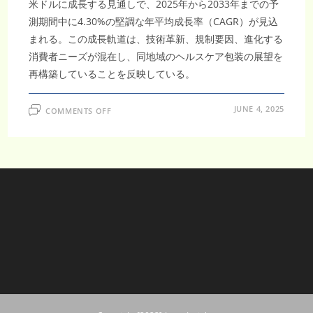
米ドルに成長する見通しで、2025年から2033年までの予
測期間中に4.30%の堅調な年平均成長率（CAGR）が見込
まれる。この成長軌道は、技術革新、規制要因、進化する
消費者ニーズが混在し、同地域のヘルスケア包装の展望を
再構築していることを反映している。
ON
JUNE 4, 2025
COMMENTS OFF
日
本
プ
ラ
ス
チ
ッ
ク
製
ヘ
ル
ス
ケ
ア
包
装
市
場、
2033
年
ま
で