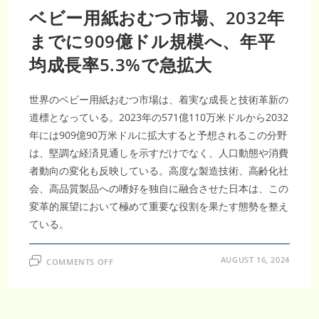
ベビー用紙おむつ市場、2032年
までに909億ドル規模へ、年平
均成長率5.3%で急拡大
世界のベビー用紙おむつ市場は、着実な成長と技術革新の
道標となっている。2023年の571億110万米ドルから2032
年には909億90万米ドルに拡大すると予想されるこの分野
は、堅調な経済見通しを示すだけでなく、人口動態や消費
者動向の変化も反映している。高度な製造技術、高齢化社
会、高品質製品への嗜好を独自に融合させた日本は、この
変革的展望において極めて重要な役割を果たす態勢を整え
ている。
ON
AUGUST 16, 2024
COMMENTS OFF
ベ
ビ
ー
用
紙
お