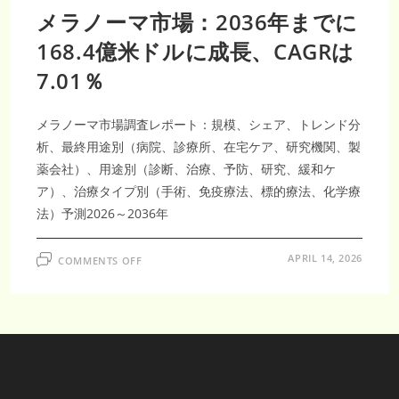
メラノーマ市場：2036年までに
168.4億米ドルに成長、CAGRは
7.01％
メラノーマ市場調査レポート：規模、シェア、トレンド分
析、最終用途別（病院、診療所、在宅ケア、研究機関、製
薬会社）、用途別（診断、治療、予防、研究、緩和ケ
ア）、治療タイプ別（手術、免疫療法、標的療法、化学療
法）予測2026～2036年
ON
APRIL 14, 2026
COMMENTS OFF
メ
ラ
ノ
ー
マ
市
場：
2036
年
ま
で
に