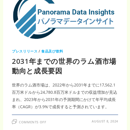
2031
年、
CAGR3.9%
で
成
長
し、
24,780.8
百
万
米
ド
ル
プレスリリース
/
食品及び飲料
達
成
2031年までの世界のラム酒市場
動向と成長要因
世界のラム酒市場は、2022年から2031年までに17,562.1
百万米ドルから24,780.8百万米ドルまでの収益増加が見込
まれ、2023年から2031年の予測期間にかけて年平均成長
率（CAGR）が3.9%で成長すると予測されています。
ON
AUGUST 8, 2024
COMMENTS OFF
2031
年