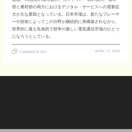
部と農村部の両方におけるデジタル・サービスへの需要拡
大が主な要因となっている。日本市場は、新たなプレーヤ
ーや技術によってこの分野が継続的に再構築されながら、
世界的に最も先進的で競争の激しい電気通信市場のひとつ
になろうとしている。
ON
APRIL 17, 2025
COMMENTS OFF
日
本
通
信
市
場、
2032
年
に
は
1730
億
ド
ル
に
迫
る
デ
ジ
タ
ル