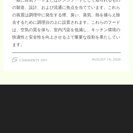
の製造、設計、および流通に焦点を当てています。これら
の装置は調理中に発生する煙、臭い、蒸気、熱を捕らえ除
去するために調理台の上に設置されます。これらのフード
は、空気の質を保ち、室内汚染を低減し、キッチン環境の
快適性と安全性を向上させる上で重要な役割を果たしてい
ます。
ON
AUGUST 16, 2024
COMMENTS OFF
ベ
ト
ナ
ム
の
キ
ッ
チ
ン
フ
ー
ド
産
業、
2032
年
ま
で
に