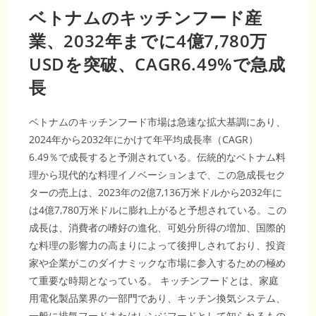
ベトナムのキッチンフード産
業、2032年までに4億7,780万
USDを突破、CAGR6.49%で急成
長
ベトナムのキッチンフード市場は急速な拡大基調にあり、
2024年から2032年にかけて年平均成長率（CAGR）
6.49％で成長すると予測されている。伝統的なベトナム料
理から現代的な料理イノベーションまで、この急成長セク
ターの売上は、2023年の2億7,136万米ドルから2032年に
は4億7,780万米ドルに膨れ上がると予想されている。この
成長は、消費者の嗜好の進化、可処分所得の増加、国際的
な料理の影響力の高まりによって後押しされており、投資
家や企業がこのダイナミックな市場に参入するための極め
て重要な時期となっている。 キッチンフードとは、家庭
用電化製品業界の一部門であり、キッチン換気システム、
一般に排気フードまたはレンジフードとして知られるもの