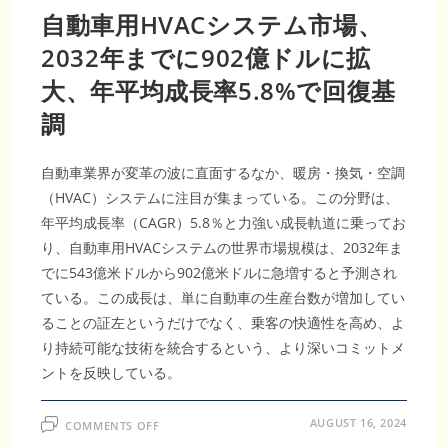
自動車用HVACシステム市場、
2032年までに902億ドルに拡
大、年平均成長率5.8%で回復基
調
自動車業界が変革の波に直面するなか、暖房・換気・空調
（HVAC）システムに注目が集まっている。この分野は、
年平均成長率（CAGR）5.8％と力強い成長軌道に乗ってお
り、自動車用HVACシステムの世界市場規模は、2032年ま
でに543億米ドルから902億米ドルに急増すると予測され
ている。この成長は、単に自動車の生産台数が増加してい
ることの証左というだけでなく、乗客の快適性を高め、よ
り持続可能な技術を統合するという、より深いコミットメ
ントを反映している。
ON
AUGUST 16, 2024
COMMENTS OFF
自
動