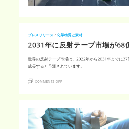
成
長
予
測
【CAGR
8.7%】
プレスリリース
/
化学物質と素材
2031年に反射テープ市場が68
世界の反射テープ市場は、2022年から2031年までに3
成長すると予測されています。
ON
COMMENTS OFF
2031
年
に
反
射
テ
ー
プ
市
場
が
68
億