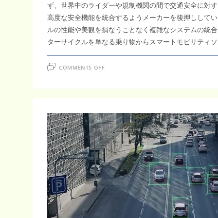
ず、世界中のライダーや規制機関の間で交通安全に対す
高度な安全機能を統合するようメーカーを後押ししてい
ルの性能や美観を損なうことなく複雑なシステムの統合
ターサイクルを単なる乗り物からスマートモビリティソ
ON
COMMENTS OFF
2031
年
ま
で
に
16.38
億
米
ド
ル
に
達
す
る
世
界
の
二
輪
車
用
ADAS
市
場