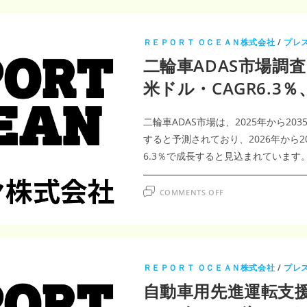
ＲＥＰＯＲＴ ＯＣＥＡＮ株式会社
/
プレ
二輪車ADAS市場調査レ
米ドル・CAGR6.
二輪車ADAS市場は、2025年から203
すると予測されており、2026年から2
6.3％で成長すると見込まれています
ON
COMMENTS OFF
二
輪
車
ADAS
市
場
調
査
ＲＥＰＯＲＴ ＯＣＥＡＮ株式会社
/
プレ
レ
ポ
自動車用先進運転支
ー
ト
｜