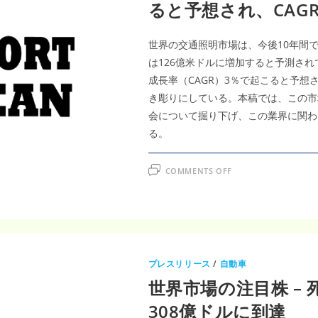
米
ると予想され、CAG
ド
ル
に
達
世界の交通照明市場は、今後10年間で着
し
は126億米ドルに増加すると予測されて
成長率（CAGR）3％で起こると予
き彫りにしている。本稿では、この市
会について掘り下げ、この業界に関わ
る。
ON
COMMENTS OFF
世
界
交
通
照
明
市
場
は
2032
プレスリリース
/
自動車
年
ま
世界市場の注目株 – 
で
に
308億ドルに到達
126
億