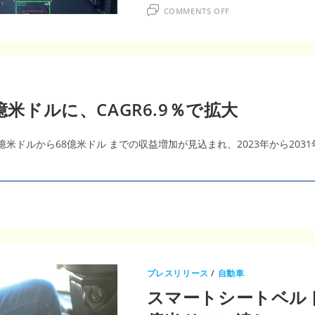
ON
COMMENTS OFF
日
本
の
高
度
道
路
交
通
シ
億米ドルに、CAGR6.9％で拡大
ス
テ
ム
市
7億米ドルから68億米ドル までの収益増加が見込まれ、2023年から203
場、
2033
年
に
72
億
3900
万
米
ド
ル
プレスリリース
/
自動車
スマートシートベルト