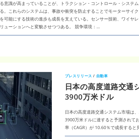
ポ
る意識が高まっていることが、トラクション・コントロール・システム
ー
ト
る。これらのシステムは、事故や衝突を防止することでモーターサイク
｜
2035
を可能にする技術の進歩も成長を支えている。センサー技術、ワイヤレ
年
1077
リューションへと変貌させつつある。 競争環境：…
億
9000
万
米
ド
ル・
CAGR10.84％、
ADAS
技
術
革
新
プレスリリース
/
自動車
が
市
日本の高度道路交通シ
場
を
牽
3900万米ドル
引
日本の高度道路交通システム市場は、202
3900万米ドルに達すると予測されてお
率（CAGR）が 10.60％で成長する