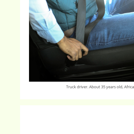
米
ド
ル
に、
CAGR6.9％
で
拡
大
Truck driver. About 35 years old, Afric