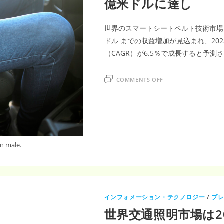
億米ドルに達し
世界のスマートシートベルト技術市場は、
ドル までの収益増加が見込まれ、20
（CAGR）が6.5％で成長すると予測
ON
COMMENTS OFF
ス
マ
ー
ト
シ
ー
ト
ベ
ル
ト
an male.
技
術
市
場
は
2031
年
ま
インフォメーション・テクノロジー
/
プ
で
に
世界交通照明市場は2
361
億