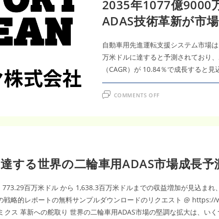
2035年1077億900
2035
年
ADAS技術革新が市
33
億
4,000
万
米
自動車用先進運転支援システム市場は、 2
ド
ル・
万米ドルに達すると予測されており、2
CAGR6.3％、
先
（CAGR）が 10.84％で成長すると
進
安
全
ON
技
COMMENTS OFF
自
術
動
の
車
普
用
及
先
が
進
加
運
速
転
支
援
に達する世界の二輪車用ADAS市場成長予測【
シ
ス
テ
ム
 773.29百万米ドル から 1,638.3百万米ドルまでの収益増加が見込
市
場
ポートの無料サンプルダウンロードのリクエスト @ https://www.panora
調
査
マーケット・ダイナミクス 革新への舵取り 世界の二輪車用ADAS市場の堅調な拡
レ