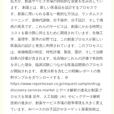
拡大が、創薬サービス市場の持続的な需要を生み出してい
ます。 創薬とは、新しい医薬品を設計するプロセスで
す。創薬に用いられる最も一般的な方法は、ランダムスク
リーニング、薬物代謝物、分子操作、分子設計、そして偶
然の発見です。これらのサービスは、創薬にかかる時間と
コストを最小限に抑えるために開発されています。生物工
学、薬理学、医学の分野では、この創薬プロセスが新しい
医薬品の設計と発見に利用されています。このプロセスに
は、候補物質の特定、特性評価、製造、選択、そして治療
効果の評価が含まれます。化合物がこれらの評価で有効性
を示した場合、臨床試験につながる医薬品開発のプロセス
が開始されます。 産業分析を含むこの戦略レポートの無
料サンプルをダウンロードする： @
https://www.reportocean.co.jp/request-sample/drug-
discovery-services-market とデータ解析の進化が創薬プ
ロセスを加速 近年、人工知能（AI）やビッグデータ解析
技術の進歩が、創薬サービス市場の競争環境を大きく変え
ています。AIベースの分子設計やターゲット探索技術は、