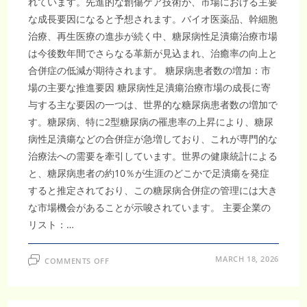
れています。先進的な創傷ケア技術が、市場における主要
な成長要因になると予想されます。バイオ医薬品、幹細胞
治療、再生医療の進歩が続く中、糖尿病性足潰瘍治療市場
は今後数年間でさらなる革新が見込まれ、治癒率の向上と
合併症の低減が期待されます。 糖尿病患者数の増加：市
場の主要な推進要因 糖尿病性足潰瘍治療市場の成長に寄
与する主な要因の一つは、世界的な糖尿病患者数の増加で
す。糖尿病、特に2型糖尿病の罹患率の上昇により、糖尿
病性足潰瘍などの合併症が急増しており、これが専門的な
治療法への需要を牽引しています。世界の健康統計による
と、糖尿病患者の約10％が生涯のどこかで足潰瘍を発症
すると推定されており、この糖尿病合併症の管理には大き
な市場機会があることが示唆されています。 主要企業の
リスト：…
ON
MARCH 18, 2026
COMMENTS OFF
糖
尿
病
性
足