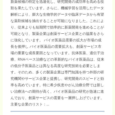
新薬候補の特定を迅速化し、研究開発の成功率を高める役
割を果たしています。さらに、機械学習を活用したデータ
解析により、膨大な生物学的データや臨床データから有望
な薬剤候補を抽出することが可能になりました。これによ
り、従来よりも短期間で効率的に新薬開発を進めることが
可能となり、製薬企業は創薬サービス企業との協業をさら
に強化しています。 バイオ医薬品需要の拡大が市場の成
長を後押し バイオ医薬品の需要拡大も、創薬サービス市
場の重要な成長要因となっています。抗体医薬、遺伝子治
療、RNAベース治療などの革新的なバイオ医薬品は、従来
の低分子医薬品とは異なる高度な研究技術を必要としま
す。そのため、多くの製薬企業は専門知識を持つ外部の研
究機関やサービス企業と提携し、研究開発のスピードと効
率を高めています。特に希少疾患やがん治療分野では新し
い治療法への期待が高く、バイオ医薬品の研究が急速に進
んでおり、創薬サービスの需要を一層押し上げています。
主要な企業のリスト：…