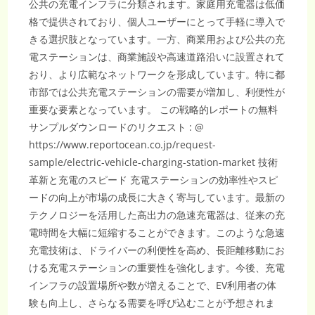
公共の充電インフラに分類されます。家庭用充電器は低価
格で提供されており、個人ユーザーにとって手軽に導入で
きる選択肢となっています。一方、商業用および公共の充
電ステーションは、商業施設や高速道路沿いに設置されて
おり、より広範なネットワークを形成しています。特に都
市部では公共充電ステーションの需要が増加し、利便性が
重要な要素となっています。 この戦略的レポートの無料
サンプルダウンロードのリクエスト : @
https://www.reportocean.co.jp/request-
sample/electric-vehicle-charging-station-market 技術
革新と充電のスピード 充電ステーションの効率性やスピ
ードの向上が市場の成長に大きく寄与しています。最新の
テクノロジーを活用した高出力の急速充電器は、従来の充
電時間を大幅に短縮することができます。このような急速
充電技術は、ドライバーの利便性を高め、長距離移動にお
ける充電ステーションの重要性を強化します。今後、充電
インフラの設置場所や数が増えることで、EV利用者の体
験も向上し、さらなる需要を呼び込むことが予想されま