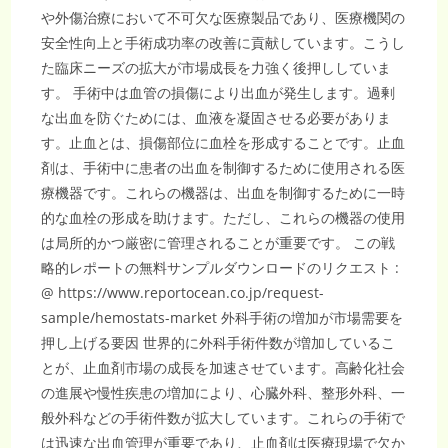
や外傷治療において不可欠な医療製品であり、医療機関の
安全性向上と手術成功率の改善に貢献しています。こうし
た臨床ニーズの拡大が市場成長を力強く後押ししていま
す。 手術中は血管の損傷により出血が発生します。過剰
な出血を防ぐためには、血液を凝固させる必要がありま
す。止血とは、損傷部位に血栓を形成することです。止血
剤は、手術中に患者の出血を制御するために使用される医
療機器です。これらの機器は、出血を制御するために一時
的な血栓の形成を助けます。ただし、これらの機器の使用
は局所的かつ厳密に管理されることが重要です。 この戦
略的レポートの無料サンプルダウンロードのリクエスト :
@ https://www.reportocean.co.jp/request-
sample/hemostats-market 外科手術の増加が市場需要を
押し上げる要因 世界的に外科手術件数が増加しているこ
とが、止血剤市場の成長を加速させています。高齢化社会
の進展や慢性疾患の増加により、心臓外科、整形外科、一
般外科などの手術件数が拡大しています。これらの手術で
は迅速な出血管理が重要であり、止血剤は医療現場で欠か