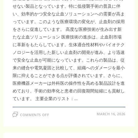
せない製品となっています。特に低侵襲手術の普及に伴
い、効率的かつ安全な止血ソリューションへの需要が高ま
っています。このような医療環境の変化が、止血剤の採用
をさらに促進しています。 高度な医療技術が生み出す新
たな止血ソリューション 医療技術の進歩は、止血剤市場
に革新をもたらしています。生体適合性材料やバイオテク
ノロジーを活用した新しい止血剤の開発が進み、より迅速
で安全な止血が可能になっています。これらの製品は、従
来の縫合や電気凝固と比較して、組織へのダメージを最小
限に抑えることができる点が評価されています。さらに、
医療機器メーカーは外科医の操作性を高める製品設計を進
めており、手術の効率化と患者の回復期間短縮にも貢献し
ています。 主要企業のリスト：…
ON
MARCH 16, 2026
COMMENTS OFF
止
血
剤
市
場、
2035