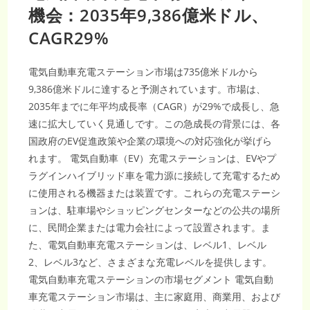
ン
億
機会：2035年9,386億米ドル、
7,980
万
CAGR29%
米
ド
ル
規
模、
電気自動車充電ステーション市場は735億米ドルから
CAGR10.6%
の
9,386億米ドルに達すると予測されています。市場は、
拡
2035年までに年平均成長率（CAGR）が29%で成長し、急
大
を
速に拡大していく見通しです。この急成長の背景には、各
見
せ
国政府のEV促進政策や企業の環境への対応強化が挙げら
る
AI
れます。 電気自動車（EV）充電ステーションは、EVやプ
創
薬
ラグインハイブリッド車を電力源に接続して充電するため
ソ
リ
に使用される機器または装置です。これらの充電ステーシ
ュ
ー
ョンは、駐車場やショッピングセンターなどの公共の場所
シ
ョ
に、民間企業または電力会社によって設置されます。ま
ン
た、電気自動車充電ステーションは、レベル1、レベル
2、レベル3など、さまざまな充電レベルを提供します。
電気自動車充電ステーションの市場セグメント 電気自動
車充電ステーション市場は、主に家庭用、商業用、および