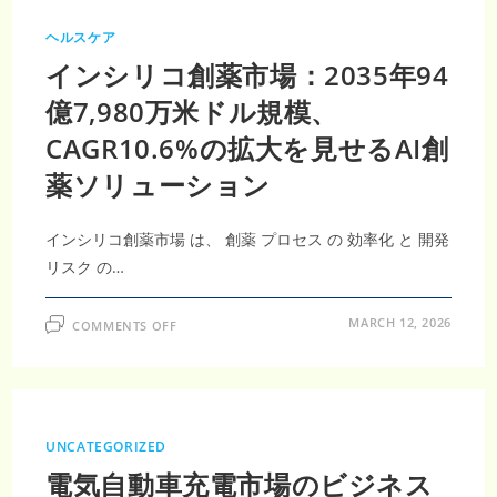
年
に
ヘルスケア
58
億
インシリコ創薬市場：2035年94
米
ド
ル
億7,980万米ドル規模、
規
模
CAGR10.6%の拡大を見せるAI創
へ
拡
大
薬ソリューション
予
測
｜
CAGR6.7%
インシリコ創薬市場 は、 創薬 プロセス の 効率化 と 開発
で
安
リスク の…
定
成
長
す
ON
MARCH 12, 2026
COMMENTS OFF
る
イ
医
ン
療
シ
用
リ
止
コ
血
創
ソ
薬
リ
市
ュ
UNCATEGORIZED
場：
ー
2035
シ
電気自動車充電市場のビジネス
年
ョ
94