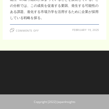
の分析では、この成長を促進する要因、発生する可能性の
ある課題、進化する市場力学を活用するために企業が採用
している戦略を探る。
ON
FEBRUARY 19, 2025
COMMENTS OFF
日
本
断
熱
材
市
場
は
2032
年
ま
で
に
年
平
均
成
長
率
6.56%
で
55
Copyright [2022]-JapanInsights
億
1,450
万