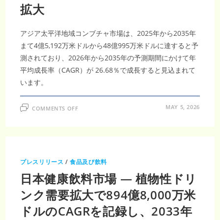
拡大
アジア太平洋地域コンブチャ市場は、2025年から2035年
まて4億5,192万米ドルから48億995万米ドルに達すると予
測されており、2026年から2035年の予測期間にかけて年
平均成長率（CAGR）が 26.68％で成長すると見込まれて
います。
ON
MAY 5, 2026
COMMENTS OFF
ア
ジ
ア
太
平
洋
コ
ン
プレスリリース
/
食品及び飲料
ブ
チ
日本健康飲料市場 — 植物性ドリ
ャ
市
場、
ンク需要拡大で894億8,000万米
2035
年
ドルのCAGRを記録し、2033年
に
48