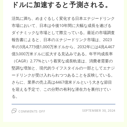
ドルに加速すると予測される。
活気に満ち、めまぐるしく変化する日本エナジードリンク
市場において、日本は今後10年間に大幅な成長を遂げる
ダイナミックな市場として際立っている。最近の市場調査
報告書によると、日本のエナジードリンク市場は、2023
年の3兆4,773億1,000万米ドルから、2032年には4兆4,467
億3,000万米ドルに拡大する見込みである。年平均成長率
（CAGR）2.77%という着実な成長軌道は、消費者需要の
堅調な増加と、現代的ライフスタイルの一部としてエナジ
ードリンクが受け入れられつつあることを反映している。
さらに、業界の売上高は4467億米ドルという大きな節目
を迎える予定で、この分野の有利な潜在力を裏付けてい
る。
ON
SEPTEMBER 30, 2024
COMMENTS OFF
日
本
の
エ