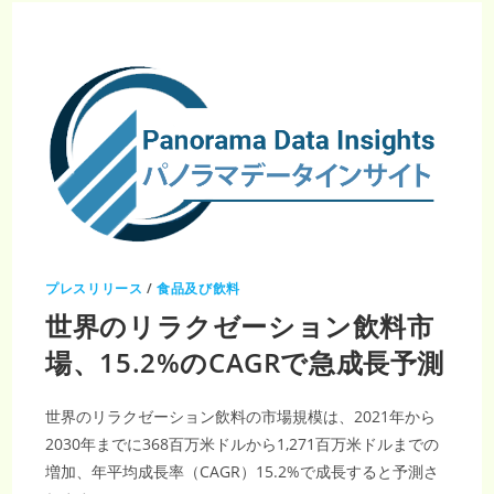
ナ
ジ
ー
ド
リ
ン
ク
市
場
は、
安
定
し
た
CAGR
2.77%
に
支
え
ら
プレスリリース
/
食品及び飲料
れ、
2032
世界のリラクゼーション飲料市
年
ま
で
場、15.2%のCAGRで急成長予測
に
444.7
億
ド
世界のリラクゼーション飲料の市場規模は、2021年から
ル
に
2030年までに368百万米ドルから1,271百万米ドルまでの
加
速
増加、年平均成長率（CAGR）15.2%で成長すると予測さ
す
る