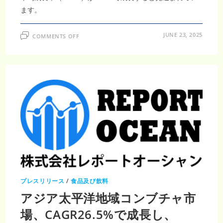
成
長
ます。
ON
JUNE 23, 2025
COMMENTS OFF
日
本
の
ス
ポ
ー
ツ
ド
リ
ン
ク
市
場、
2033
年
に
34
億
800
万
米
ド
プレスリリース
/
食品及び飲料
ル
規
アジア太平洋地域コンブチャ市
模
場、CAGR26.5%で成長し、