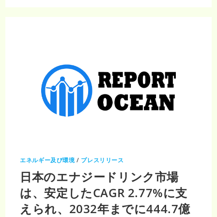
ア
太
平
洋
地
域
コ
ン
ブ
チ
ャ
市
場、
CAGR26.5%
で
成
長
し、
2033
年
に
25
億
3490
万
エネルギー及び環境
/
プレスリリース
ド
ル
日本のエナジードリンク市場
規
模
に
は、安定したCAGR 2.77%に支
えられ、2032年までに444.7億