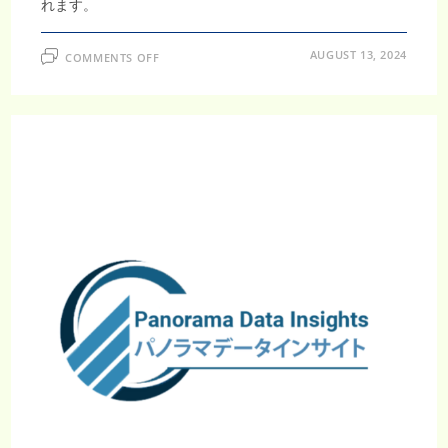
れます。
と
予
測
さ
ON
AUGUST 13, 2024
COMMENTS OFF
れ
世
る。
界
の
リ
ラ
ク
ゼ
ー
シ
ョ
ン
飲
料
市
場、
15.2%
の
CAGR
で
急
成
長
予
測