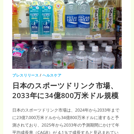
物
性
ド
リ
ン
ク
需
要
拡
大
で
894
億
8,000
万
米
ド
ル
の
プレスリリース
/
ヘルスケア
CAGR
を
日本のスポーツドリンク市場、
記
録
し、
2033年に34億800万米ドル規模
2033
年
に
4.47%
日本のスポーツドリンク市場は、2024年から2033年まで
億
米
に23億7,000万米ドルから34億800万米ドルに達すると予
ド
ル
測されており、2025年から2033年の予測期間にかけて年
へ
急
平均成長率（CAGR）が 4.1％で成長すると見込まれてい