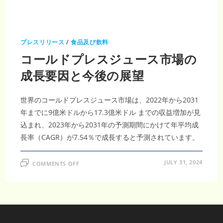
プレスリリース
/
食品及び飲料
コールドプレスジュース市場の
成長要因と今後の展望
世界のコールドプレスジュース市場は、2022年から2031
年までに9億米ドルから17.3億米ドル までの収益増加が見
込まれ、2023年から2031年の予測期間にかけて年平均成
長率（CAGR）が7.54％で成長すると予測されています。
ON
JULY 31, 2024
COMMENTS OFF
コ
ー
ル
ド
プ
レ
ス
ジ
ュ