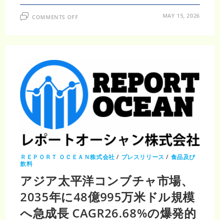
ON
MAY 15, 2026
COMMENTS OFF
日
本
コ
ー
ル
ド
プ
レ
ス
ジ
ュ
ー
ス
市
場
規
模
分
析
｜
2035
年
ＲＥＰＯＲＴ ＯＣＥＡＮ株式会社
/
プレスリリース
/
食品及び
に
飲料
2
億
アジア太平洋コンブチャ市場、
6,834
万
2035年に48億995万米ドル規模
米
ド
ル
へ急成長 CAGR26.68%の爆発的
到
達