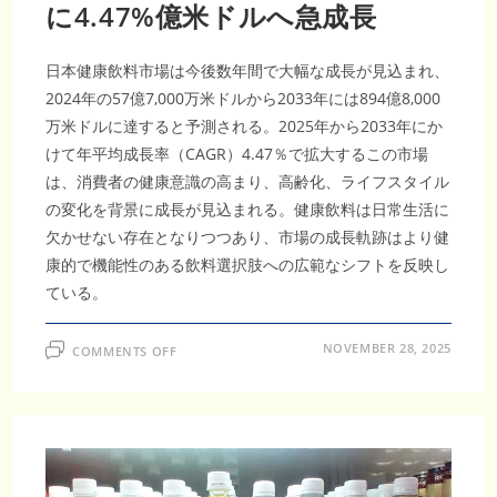
億
に4.47%億米ドルへ急成長
995
万
米
ド
日本健康飲料市場は今後数年間で大幅な成長が見込まれ、
ル
規
2024年の57億7,000万米ドルから2033年には894億8,000
模
へ
万米ドルに達すると予測される。2025年から2033年にか
急
成
けて年平均成長率（CAGR）4.47％で拡大するこの市場
長
CAGR26.68%
は、消費者の健康意識の高まり、高齢化、ライフスタイル
の
爆
の変化を背景に成長が見込まれる。健康飲料は日常生活に
発
的
欠かせない存在となりつつあり、市場の成長軌跡はより健
拡
大
康的で機能性のある飲料選択肢への広範なシフトを反映し
ている。
ON
NOVEMBER 28, 2025
COMMENTS OFF
日
本
健
康
飲
料
市
場
—
植