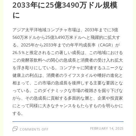
2033年に25億3490万ドル規模
に
アジア太平洋地域コンブチャ市場は、2033年までに3億
560万米ドルから25億3,490万米ドルへと飛躍的に拡大す
る。2025年から2033年までの年平均成長率（CAGR）が
26.5％と推定されるこの著しい成長は、この地域における
この発酵茶飲料への関心の急成長と消費者の受け入れ拡大
を浮き彫りにしている。コンブチャに関連するユニークな
健康上の利点は、消費者のライフスタイルや嗜好の進化と
相まって、この市場の急成長を後押しする主要な要因とな
っている。このダイナミックな市場の複雑さを掘り下げな
がら、その急成長に貢献する多面的な層と、企業や投資家
にとって同様に大きなチャンスをもたらすものを明らかに
する。
ON
FEBRUARY 14, 2025
COMMENTS OFF
ア
ジ