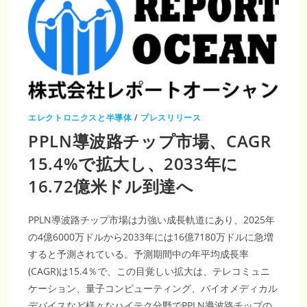
エレクトロニクスと半導体
/
プレスリリース
PPLN導波路チップ市場、CAGR
15.4%で拡大し、2033年に
16.72億米ドル到達へ
PPLN導波路チップ市場は力強い成長軌道にあり、2025年
の4億6000万ドルから2033年には16億7180万ドルに急増
すると予測されている。予測期間中の年平均成長率
(CAGR)は15.4％で、この目覚しい拡大は、テレコミュニ
ケーション、量子コンピューティング、バイオメディカル
デバイスなど様々なハイテク分野でPPLN導波路チップの