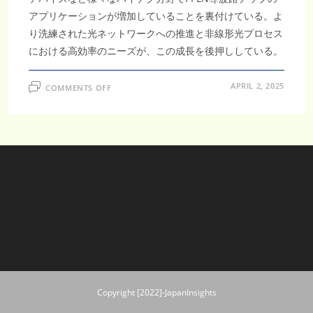
アプリケーションが増加していることを裏付けている。よ
り洗練された光ネットワークへの推進と非線形光プロセス
における高効率のニーズが、この成長を後押ししている。
ON
APRIL 2, 2025
COMMENTS OFF
PPLN
導
波
路
チ
ッ
プ
市
場、
CAGR
15.4%
で
拡
大
し、
2033
年
に
16.72
億
米
ド
Copyright [2022]-JapanInsights
ル
到
達