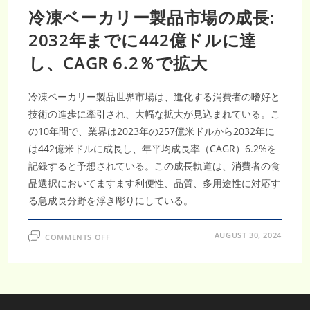
冷凍ベーカリー製品市場の成長:
2032年までに442億ドルに達
し、CAGR 6.2％で拡大
冷凍ベーカリー製品世界市場は、進化する消費者の嗜好と
技術の進歩に牽引され、大幅な拡大が見込まれている。こ
の10年間で、業界は2023年の257億米ドルから2032年に
は442億米ドルに成長し、年平均成長率（CAGR）6.2%を
記録すると予想されている。この成長軌道は、消費者の食
品選択においてますます利便性、品質、多用途性に対応す
る急成長分野を浮き彫りにしている。
ON
AUGUST 30, 2024
COMMENTS OFF
冷
凍
ベ
ー
カ
リ
ー
製