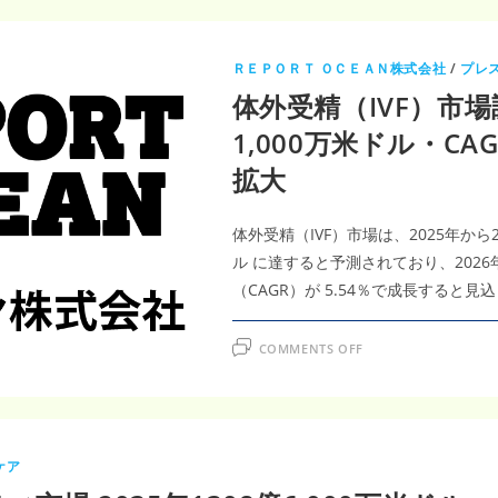
ＲＥＰＯＲＴ ＯＣＥＡＮ株式会社
/
プレ
体外受精（IVF）市場
1,000万米ドル・CA
拡大
体外受精（IVF）市場は、2025年から20
ル に達すると予測されており、202
（CAGR）が 5.54％で成長すると見
ON
COMMENTS OFF
体
外
受
精
（IVF）
市
場
調
ケア
査
レ