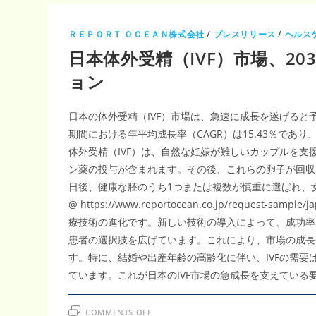
ア
サ
イ
バ
ＲＥＰＯＲＴ ＯＣＥＡＮ株式会社
/
プレスリリース
/
ヘルス
ー
セ
日本体外受精（IVF）市場、20
キ
ュ
リ
ョン
テ
ィ
市
場
日本の体外受精（IVF）市場は、急速に成長を遂げると予
2035
年
期間における年平均成長率（CAGR）は15.43％で
1308
億
体外受精（IVF）は、自然な妊娠が難しいカップルを
6,000
万
ン薬の投与が含まれます。その後、これらの卵子が回収
米
ド
日後、健康な胚のうち1つまたは複数が慎重に選ばれ、
ル
@ https://www.reportocean.co.jp/request-
へ
拡
療技術の進化です。新しい技術の導入によって、成功率
大、
CAGR18.22％
患者の選択肢を広げています。これにより、市場の成長
で
進
す。特に、結婚や出産年齢の高齢化に伴い、IVFの需要
む
医
ています。これが日本のIVF市場の急成長を支えている
療
ク
ラ
ウ
ON
COMMENTS OFF
ド