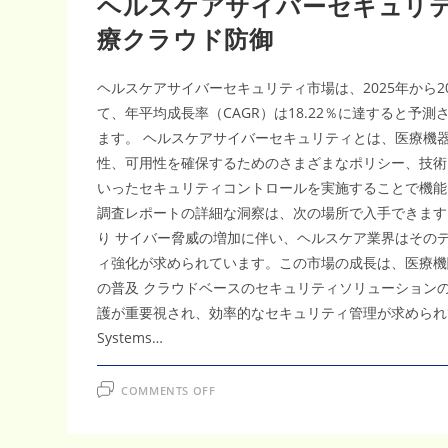
ヘルスケアサイバーセキュリティ市場
療クラウド防御
ヘルスケアサイバーセキュリティ市場は、2025年から203
て、年平均成長率（CAGR）は18.22％に達すると
ます。 ヘルスケアサイバーセキュリティとは、医療機
性、可用性を確保するためのさまざまなポリシー、技術
いったセキュリティコントロールを実施することで機能
調査レポートの詳細な洞察は、次の場所で入手できます：@ https://w
り サイバー脅威の増加に伴い、ヘルスケア業界はその
ィ強化が求められています。この市場の成長は、医療機
の普及 クラウドベースのセキュリティソリューション
護が重要視され、効率的なセキュリティ管理が求められて
Systems…
ON
COMMENTS OFF
ヘ
ル
ス
ケ