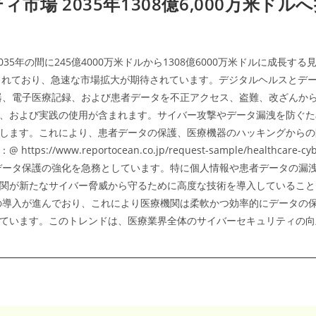
 2035年1308億6,000万米ドルへ拡
ポ
ー
ト
｜
2035
年
483
5年の間に245億4000万米ドルから1308億6000万米ドルに成長する
億
1,000
予測されており、急速な市場拡大が期待されています。デジタルヘルスと
万
米
器、電子医療記録、および患者データを不正アクセス、盗難、改ざんか
ド
ル・
、および実践の使用が含まれます。サイバー攻撃やデータ漏洩を防ぐた
CAGR5.54％、
生
します。これにより、患者データの保護、医療機器のハッキングからの
殖
ww.reportocean.co.jp/request-sample/healthcare-
補
助
データ保護の強化を急務としています。特に個人情報や患者データの漏
医
療
関が新たなサイバー脅威から守るために高度な技術を導入していること
需
要
の導入が進んでおり、これにより医療機関は柔軟かつ効率的にデータの
が
拡
います。このトレンドは、医療業界全体のサイバーセキュリティの向上に
大