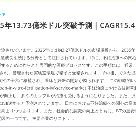
ケア
35年13.73億米ドル突破予測｜CAGR1
測されています。2025年には約3.27億米ドルの市場規模から、2035
あり、急成長を続ける分野として注目されています。特に、不妊治療への
支援するために作られた専門的な医療プロセスです。この手順には、通常
され、管理された実験室環境で精子と受精されます。その後、できた胚
女性の子宮に移植され、着床と妊娠の開始が図られます。 この戦略的レ
sample/japan-in-vitro-fertilisation-ivf-service-marke
が向上し、多くのカップルが治療を受けるようになりました。また、胚
は加速すると予測されています。 日本における不妊治療への関心の高ま
は高まりつつあります。また、社会的な認識の向上とともに、IVFの重
要因の一つです。 主要企業のリスト：…