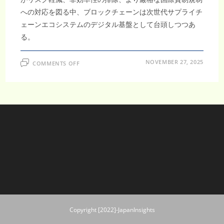
への対応を図る中、ブロックチェーンは次世代サプライチ
ェーンエコシステムのデジタル基盤として台頭しつつあ
る。
ON
NOVEMBER 27, 2025
COMMENTS OFF
ブ
ロ
ッ
ク
チ
ェ
ー
ン
サ
プ
ラ
イ
チ
ェ
ー
ン
市
場
は
2033
年
ま
Copyright [2022]-JapanInsights
で
に
1