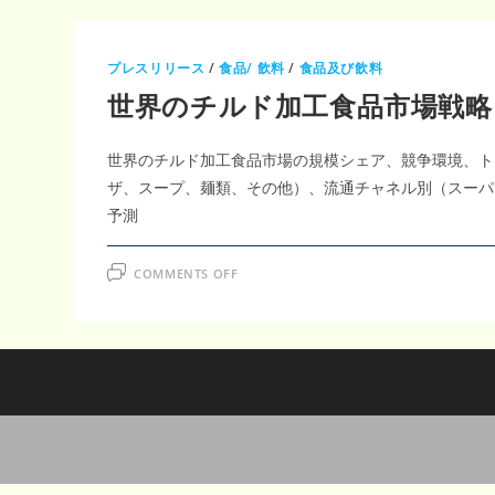
プレスリリース
/
食品/ 飲料
/
食品及び飲料
世界のチルド加工食品市場戦略レポ
世界のチルド加工食品市場の規模シェア、競争環境、ト
ザ、スープ、麺類、その他）、流通チャネル別（スーパー
予測
ON
COMMENTS OFF
世
界
の
チ
ル
ド
加
工
食
品
市
場
戦
略
レ