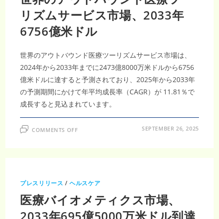
測：
2025
リズムサービス市場、2033年
年
か
6756億米ドル
ら
2033
年
ま
で
世界のアウトバウンド医療ツーリズムサービス市場は、
の
CAGR
2024年から2033年までに2473億8000万米ドルから6756
8.1％
億米ドルに達すると予測されており、2025年から2033年
の予測期間にかけて年平均成長率（CAGR）が 11.81％で
成長すると見込まれています。
ON
SEPTEMBER 26, 2025
COMMENTS OFF
世
界
の
ア
ウ
ト
バ
ウ
プレスリリース
/
ヘルスケア
ン
ド
医療バイオメティクス市場、
医
療
ツ
2033年695億5000万米ドル到達
ー