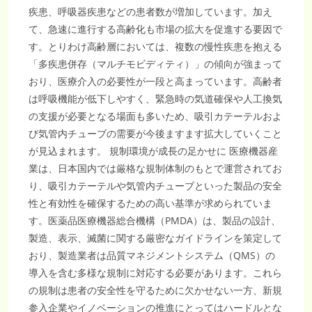
疾患、呼吸器疾患などの患者数が増加しています。加え
て、急速に進行する高齢化も市場の拡大を促進する要因で
す。とりわけ高齢層においては、複数の慢性疾患を抱える
「多疾患併存（マルチモビディティ）」の傾向が強まって
おり、医療介入の必要性が一段と高まっています。高齢者
は呼吸機能が低下しやすく、緊急時の気道確保や人工換気
の支援が必要となる場面も多いため、吸引カテーテルおよ
び気管内チューブの需要が今後ますます拡大していくこと
が見込まれます。 規制環境が成長の足かせに 医療機器産
業は、日本国内では厳格な規制体制のもとで運営されてお
り、吸引カテーテルや気管内チューブといった製品の安全
性と有効性を確保するための高い基準が求められていま
す。医薬品医療機器総合機構（PMDA）は、製品の設計、
製造、表示、滅菌に関する厳密なガイドラインを策定して
おり、製造業者は品質マネジメントシステム（QMS）の
導入を含む多様な規制に対応する必要があります。これら
の規制は患者の安全性を守るために欠かせない一方、新規
参入企業やイノベーションの推進にとってはハードルとな