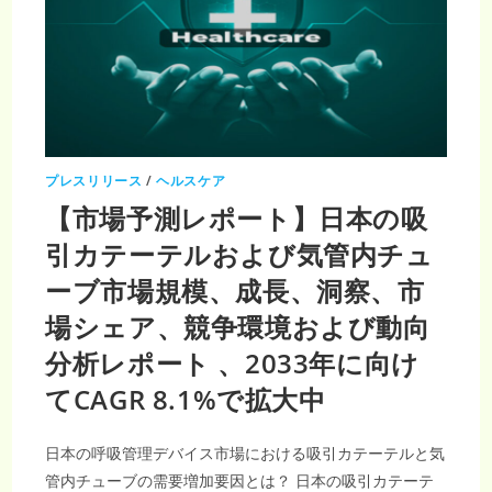
模
へ
拡
大：
患
者
中
心
の
ヘ
ル
ス
ケ
プレスリリース
/
ヘルスケア
ア
ア
【市場予測レポート】日本の吸
プ
リ
市
引カテーテルおよび気管内チュ
場
の
ーブ市場規模、成長、洞察、市
最
新
ト
場シェア、競争環境および動向
レ
ン
分析レポート 、2033年に向け
ド
と
CAGR17.21％
てCAGR 8.1%で拡大中
の
成
長
予
日本の呼吸管理デバイス市場における吸引カテーテルと気
測
【日
管内チューブの需要増加要因とは？ 日本の吸引カテーテ
本