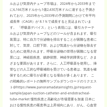
市
ルおよび気管内チューブ市場は、2024年から2033年まで
場
調
に6,166万米ドルから1億2,430万米ドルに達すると予測さ
査
向
れており、2025年から2033年の予測期間にかけて年平均
け】
成長率（CAGR）が 8.1％で成長すると見込まれていま
す。 「呼吸器デバイス」という表現には、吸引カテーテ
ルおよび気管内チューブなどのツールが含まれます。吸引
装置は、特に自力で分泌物を排出することが困難な患者に
対して、気管、口腔下部、および気道から分泌物を除去す
るために使用されます。呼吸分泌物の管理が困難になる背
景には、神経筋疾患、鎮静状態、神経学的障害など、さま
ざまな要因があります。さらに、人工呼吸器を使用し、挿
管などの人工的な呼吸補助を受けている患者は、気道を確
保するために吸引が必要となる場合が多くあります。 こ
の戦略的レポートの無料サンプルダウンロードのリクエス
ト@https://www.panoramadatainsights.jp/request-
sample/japan-suction-catheter-and-endotracheal-
tube-market 慢性疾患と高齢化が市場需要を加速 日本に
おける慢性疾患の罹患率は上昇傾向にあり、がん、心血管