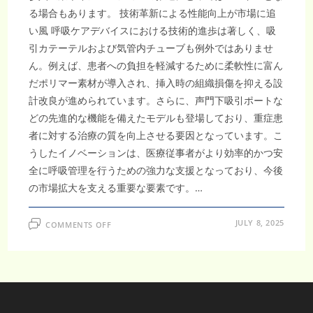
る場合もあります。 技術革新による性能向上が市場に追
い風 呼吸ケアデバイスにおける技術的進歩は著しく、吸
引カテーテルおよび気管内チューブも例外ではありませ
ん。例えば、患者への負担を軽減するために柔軟性に富ん
だポリマー素材が導入され、挿入時の組織損傷を抑える設
計改良が進められています。さらに、声門下吸引ポートな
どの先進的な機能を備えたモデルも登場しており、重症患
者に対する治療の質を向上させる要因となっています。こ
うしたイノベーションは、医療従事者がより効率的かつ安
全に呼吸管理を行うための強力な支援となっており、今後
の市場拡大を支える重要な要素です。…
ON
JULY 8, 2025
COMMENTS OFF
【市
場
予
測
レ
ポ
ー
ト】
日
本