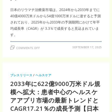
万
米
ド
日本のリウマチ治療薬市場は、2024年から2033年までに
ル
到
40億4000万米ドルから54億1000万米ドルに達すると予測
達
されており、2025年から2033年の予測期間にかけて年平
予
測
均成長率（CAGR）が 3.3％で成長すると見込まれていま
す。
ON
SEPTEMBER 17, 2025
COMMENTS OFF
日
本
の
リ
ウ
マ
チ
治
プレスリリース
/
ヘルスケア
療
薬
2033年に622億9000万米ドル規
市
場、
2033
模へ拡大：患者中心のヘルスケ
年
54
アアプリ市場の最新トレンドと
億
1000
万
CAGR17.21％の成長予測【日本
米
ド