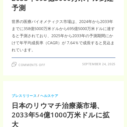
リ
予測
ズ
ム
サ
ー
ビ
世界の医療バイオメティクス市場は、2024年から2033年
ス
市
までに358億5000万米ドルから695億5000万米ドルに達す
場、
ると予測されており、2025年から2033年の予測期間にか
2033
年
けて年平均成長率（CAGR）が 7.64％で成長すると見込ま
6756
億
れています。
米
ド
ル
ON
SEPTEMBER 24, 2025
COMMENTS OFF
医
療
バ
イ
オ
メ
テ
ィ
プレスリリース
/
ヘルスケア
ク
ス
日本のリウマチ治療薬市場、
市
場、
2033
2033年54億1000万米ドルに拡
年
695
大
億
5000