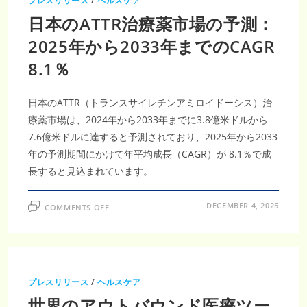
プレスリリース
/
ヘルスケア
剤
お
日本のATTR治療薬市場の予測：
よ
び
投
2025年から2033年までのCAGR
与
装
8.1％
置
市
場、
2035
年
日本のATTR（トランスサイレチンアミロイドーシス）治
114
億
療薬市場は、2024年から2033年までに3.8億米ドルから
米
7.6億米ドルに達すると予測されており、2025年から2033
ド
ル
年の予測期間にかけて年平均成長（CAGR）が 8.1％で成
規
模・
長すると見込まれています。
CAGR2.54％
で
進
む
ON
DECEMBER 4, 2025
糖
COMMENTS OFF
日
尿
本
病
の
治
ATTR
療
治
革
療
新
薬
市
プレスリリース
/
ヘルスケア
場
の
世界のアウトバウンド医療ツー
予