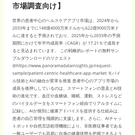
市場調査向け】
ル
に
拡
大
世界の患者中心のヘルスケアアプリ市場は、2024年から
2033年までに148億4000万米ドルから622億9000万米ド
ルに達すると予測されており、2025年から2033年の予測
期間にかけて年平均成長率（CAGR）が 17.21％で成長す
ると見込まれています。 この戦略的レポートの無料サン
プルダウンロードのリクエスト
@https://www.panoramadatainsights.jp/request-
sample/patient-centric-healthcare-app-market モバイ
ル技術とAIの融合が変革を推進 患者中心のアプリ市場の
成長を後押ししているのは、スマートフォンの普及とAI技
術の進化です。血圧や血糖値、睡眠、運動、ストレスなど
のバイタルデータをスマートフォン経由でリアルタイムに
記録し、AIが個別に健康アドバイスを提供する仕組みは、
患者の自己管理を飛躍的に支援します。さらに、AIチャッ
トボットや自然言語処理機能により、非医療従事者である
一般ユーザーでも容易に自身の健康状態を把握できるよう