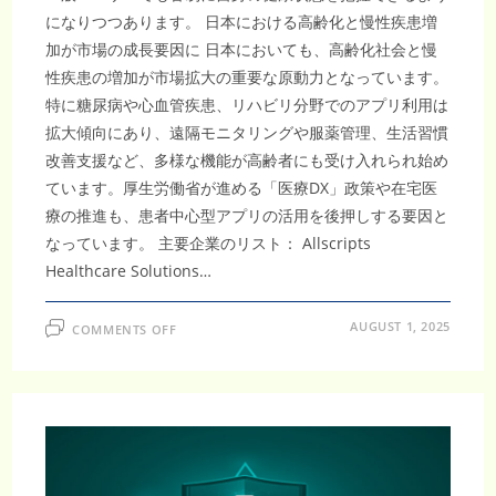
になりつつあります。 日本における高齢化と慢性疾患増
加が市場の成長要因に 日本においても、高齢化社会と慢
性疾患の増加が市場拡大の重要な原動力となっています。
特に糖尿病や心血管疾患、リハビリ分野でのアプリ利用は
拡大傾向にあり、遠隔モニタリングや服薬管理、生活習慣
改善支援など、多様な機能が高齢者にも受け入れられ始め
ています。厚生労働省が進める「医療DX」政策や在宅医
療の推進も、患者中心型アプリの活用を後押しする要因と
なっています。 主要企業のリスト： Allscripts
Healthcare Solutions…
ON
AUGUST 1, 2025
COMMENTS OFF
2033
年
に
622
億
9000
万
米
ド
ル
規