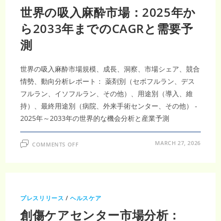
世界の吸入麻酔市場：2025年か
ら2033年までのCAGRと需要予
測
世界の吸入麻酔市場規模、成長、洞察、市場シェア、競合
情勢、動向分析レポート： 薬剤別（セボフルラン、デス
フルラン、イソフルラン、その他）、用途別（導入、維
持）、最終用途別（病院、外来手術センター、その他） -
2025年～2033年の世界的な機会分析と産業予測
ON
MARCH 27, 2026
COMMENTS OFF
世
界
の
吸
入
麻
酔
市
プレスリリース
/
ヘルスケア
場：
2025
創傷ケアセンター市場分析：
年
か