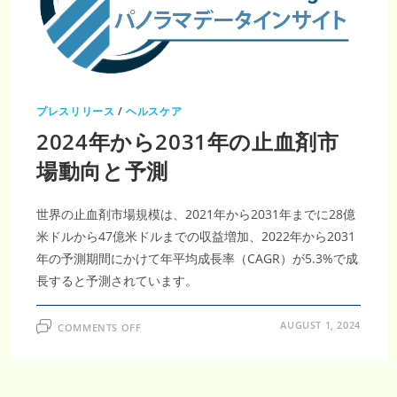
ら
2033
年
ま
で
の
CAGR3.64％
成
長
プレスリリース
/
ヘルスケア
と
主
2024年から2031年の止血剤市
要
動
向
場動向と予測
世界の止血剤市場規模は、2021年から2031年までに28億
米ドルから47億米ドルまでの収益増加、2022年から2031
年の予測期間にかけて年平均成長率（CAGR）が5.3%で成
長すると予測されています。
ON
AUGUST 1, 2024
COMMENTS OFF
2024
年
か
ら
2031
年