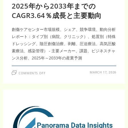
ら
2025年から2033年までの
2033
年
CAGR3.64％成長と主要動向
ま
で
の
CAGR
と
創傷ケアセンター市場規模、シェア、競争環境、動向分析
需
要
レポート：タイプ別（病院、クリニック）、処置別（特殊
予
ドレッシング、陰圧創傷治療、剥離、圧迫療法、高気圧酸
測
素療法、感染管理） - 主要メーカー、課題、ビジネスチャ
ンス分析、2025年～2033年の産業予測
ON
MARCH 17, 2026
COMMENTS OFF
創
傷
ケ
ア
セ
ン
タ
ー
市
場
分
析：
2025
年
か