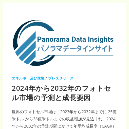
で
の
ラ
ボ
情
報
管
理
シ
ス
テ
ム
市
場
分
析
エネルギー及び環境
/
プレスリリース
2024年から2032年のフォトセ
ル市場の予測と成長要因
世界のフォトセル市場は、2023年から2032年までに 25億
米ドル から38億米ドルまでの収益増加が見込まれ、2024
年から2032年の予測期間にかけて年平均成長率（CAGR）