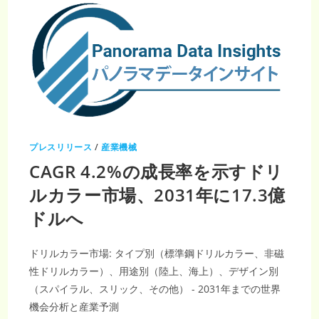
率
7.7％！
2031
年
に
は
54
億
ド
ル
規
模
へ
プレスリリース
/
産業機械
CAGR 4.2%の成長率を示すドリ
ルカラー市場、2031年に17.3億
ドルへ
ドリルカラー市場: タイプ別（標準鋼ドリルカラー、非磁
性ドリルカラー）、用途別（陸上、海上）、デザイン別
（スパイラル、スリック、その他） - 2031年までの世界
機会分析と産業予測