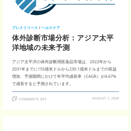
長
予
測
と
主
要
要
プレスリリース
/
ヘルスケア
因
体外診断市場分析：アジア太平
洋地域の未来予測
アジア太平洋の体外診断用医薬品市場は、2022年から
2031年までに155億米ドルから230.1億米ドルまでの収益
増加、予測期間にかけて年平均成長率（CAGR）が4.67%
で成長すると予測されています。
ON
AUGUST 7, 2024
COMMENTS OFF
体
外
診
断
市
場
分
析：