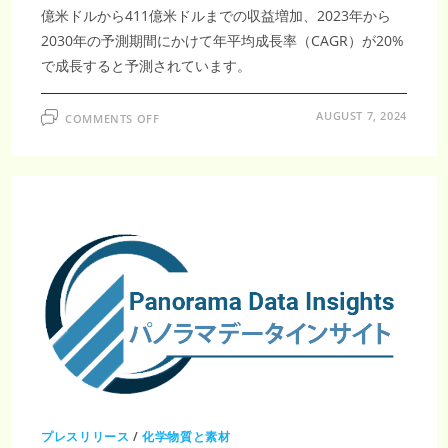
億米ドルから411億米ドルまでの収益増加、2023年から
2030年の予測期間にかけて年平均成長率（CAGR）が20%
で成長すると予測されています。
ON
AUGUST 7, 2024
COMMENTS OFF
腸
内
細
菌
叢
市
場
の
未
来：
予
測
期
間
中
の
成
長
率
20%
を
見
込
む
プレスリリース
/
化学物質と素材