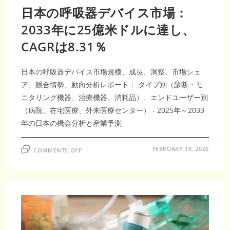
日本の呼吸器デバイス市場：
2033年に25億米ドルに達し、
CAGRは8.31％
日本の呼吸器デバイス市場規模、成長、洞察、市場シェ
ア、競合情勢、動向分析レポート： タイプ別（診断・モ
ニタリング機器、治療機器、消耗品）、エンドユーザー別
（病院、在宅医療、外来医療センター） - 2025年～2033
年の日本の機会分析と産業予測
ON
FEBRUARY 18, 2026
COMMENTS OFF
日
本
の
呼
吸
器
デ
バ
イ
ス
市
場：