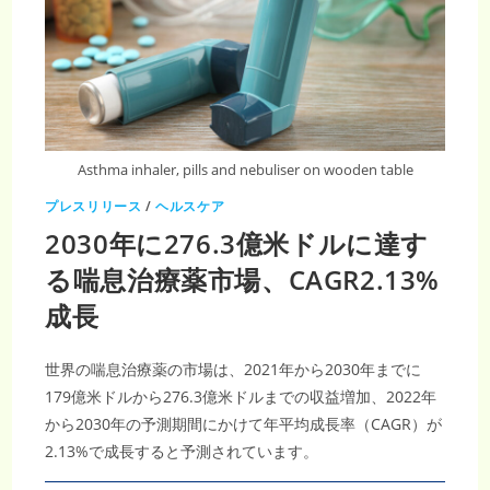
2033
年
に
25
億
米
ド
ル
に
達
し、
CAGR
Asthma inhaler, pills and nebuliser on wooden table
は
8.31％
プレスリリース
/
ヘルスケア
2030年に276.3億米ドルに達す
る喘息治療薬市場、CAGR2.13%
成長
世界の喘息治療薬の市場は、2021年から2030年までに
179億米ドルから276.3億米ドルまでの収益増加、2022年
から2030年の予測期間にかけて年平均成長率（CAGR）が
2.13%で成長すると予測されています。