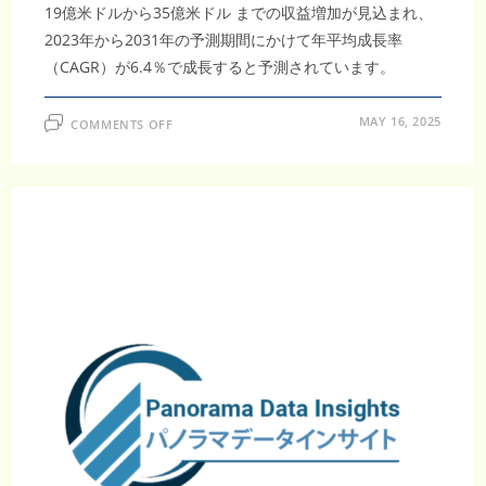
19億米ドルから35億米ドル までの収益増加が見込まれ、
2023年から2031年の予測期間にかけて年平均成長率
（CAGR）が6.4％で成長すると予測されています。
ON
MAY 16, 2025
COMMENTS OFF
2031
年
ま
で
に
35
億
米
ド
ル、
年
6.4％
成
長
の
肺
機
能
検
査
装
置
市
場