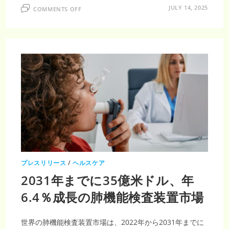
ON
JULY 14, 2025
COMMENTS OFF
2030
年
に
276.3
億
米
ド
ル
に
達
す
る
喘
息
治
療
薬
市
場、
CAGR2.13%
成
長
プレスリリース
/
ヘルスケア
2031年までに35億米ドル、年
6.4％成長の肺機能検査装置市場
世界の肺機能検査装置市場は、2022年から2031年までに