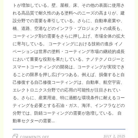
トが増加している。壁、屋根、床、その他の表面に使用さ
れる高品質で耐久性のある塗料へのニーズの高まりが、建
設分野での需要を牽引している。さらに、自動車産業や、
橋、道路、空港などのインフラ・プロジェクトの成長も、
コーティング剤の需要をさらに押し上げ、市場全体の拡大
に寄与している。 コーティングにおける技術の進歩 イノ
ベーションは世界の塗料・コーティング市場の継続的成長
において重要な役割を果たしている。ナノテクノロジーと
スマートコーティングの開発は、コーティングが実現でき
ることの限界を押し広げつつある。例えば、損傷すると自
己修復する自己修復コーティングは、自動車、航空宇宙、
エレクトロニクス分野での応用の可能性が注目されてい
る。さらに、産業用途、特に過酷な環境条件に耐えるコー
ティングを必要とする石油・ガス、海洋、インフラなどの
分野では、防錆コーティングの需要が急増している。 自
動車セクターの需要…
ON
JULY 2, 2025
COMMENTS OFF