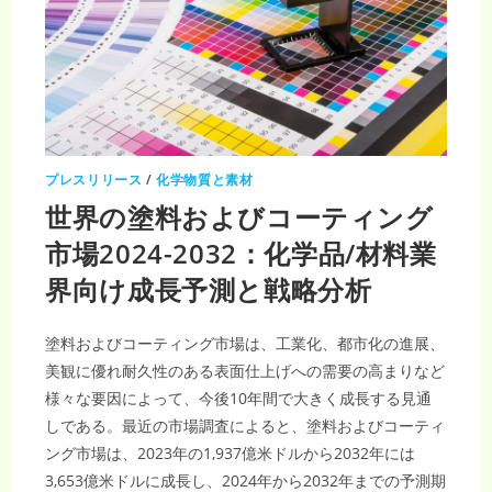
年
に
31
億
4,910
万
米
ド
ル
プレスリリース
/
化学物質と素材
世界の塗料およびコーティング
市場2024-2032：化学品/材料業
界向け成長予測と戦略分析
塗料およびコーティング市場は、工業化、都市化の進展、
美観に優れ耐久性のある表面仕上げへの需要の高まりなど
様々な要因によって、今後10年間で大きく成長する見通
しである。最近の市場調査によると、塗料およびコーティ
ング市場は、2023年の1,937億米ドルから2032年には
3,653億米ドルに成長し、2024年から2032年までの予測期