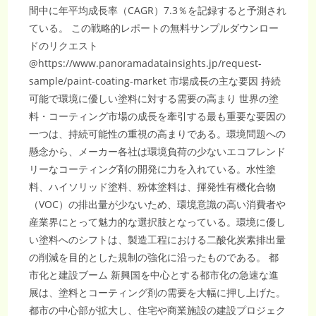
間中に年平均成長率（CAGR）7.3％を記録すると予測され
ている。 この戦略的レポートの無料サンプルダウンロー
ドのリクエスト
@https://www.panoramadatainsights.jp/request-
sample/paint-coating-market 市場成長の主な要因 持続
可能で環境に優しい塗料に対する需要の高まり 世界の塗
料・コーティング市場の成長を牽引する最も重要な要因の
一つは、持続可能性の重視の高まりである。環境問題への
懸念から、メーカー各社は環境負荷の少ないエコフレンド
リーなコーティング剤の開発に力を入れている。水性塗
料、ハイソリッド塗料、粉体塗料は、揮発性有機化合物
（VOC）の排出量が少ないため、環境意識の高い消費者や
産業界にとって魅力的な選択肢となっている。環境に優し
い塗料へのシフトは、製造工程における二酸化炭素排出量
の削減を目的とした規制の強化に沿ったものである。 都
市化と建設ブーム 新興国を中心とする都市化の急速な進
展は、塗料とコーティング剤の需要を大幅に押し上げた。
都市の中心部が拡大し、住宅や商業施設の建設プロジェク