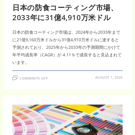
日本の防食コーティング市場、
2033年に31億4,910万米ドル
日本の防食コーティング市場は、2024年から2033年まで
に21億9,160万米ドルから31億4,910万米ドルに達すると
予測されており、2025年から2033年の予測期間にかけて
年平均成長率（CAGR）が 4.11％で成長すると見込まれて
います。
ON
AUGUST 1, 2025
COMMENTS OFF
日
本
の
防
食
コ
ー
テ
ィ
ン
グ
市
場、
2033