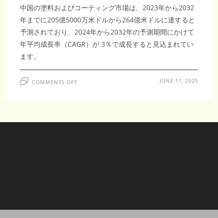
析
中国の塗料およびコーティング市場は、2023年から2032
年までに205億5000万米ドルから264億米ドルに達すると
予測されており、2024年から2032年の予測期間にかけて
年平均成長率（CAGR）が 3％で成長すると見込まれてい
ます。
ON
JUNE 11, 2025
COMMENTS OFF
中
国
の
塗
料
市
場、
2032
年
に
264
億
米
ド
ル
に
成
長
予
測、
CAGR