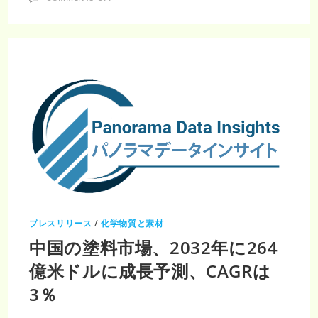
世
界
の
塗
料
お
よ
び
コ
ー
テ
ィ
ン
グ
市
場
2024-
2032：
化
学
品/
材
料
業
プレスリリース
/
化学物質と素材
界
向
中国の塗料市場、2032年に264
け
成
長
億米ドルに成長予測、CAGRは
予
測
3％
と
戦
略
分