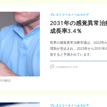
プレスリリース
/
ヘルスケア
2031年の感覚異常
成長率3.4％
世界の感覚異常治療市場は、2022年か
増加が見込まれ、2023年から2031
長すると予測されています。
ON
COMMENTS OFF
2031
年
の
感
2113012
覚
異
常
治
療
市
場
は
プレスリリース
/
ヘルスケア
78