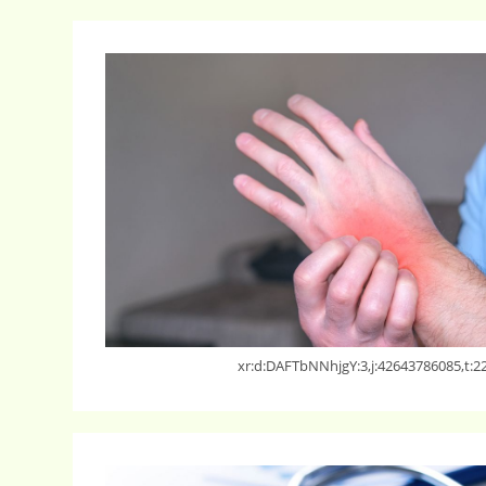
xr:d:DAFTbNNhjgY:3,j:42643786085,t:2