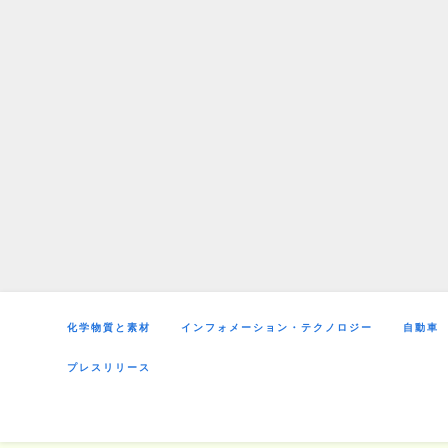
Skip
to
content
化学物質と素材
インフォメーション・テクノロジー
自動車
プレスリリース