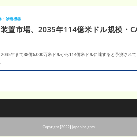
器・診断機器
置市場、2035年114億米ドル規模・CA
035年まて88億6,000万米ドルから114億米ドルに達すると予測されて
す。
Copyright [2022]-JapanInsights