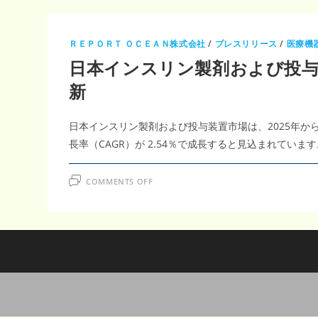
ＲＥＰＯＲＴ ＯＣＥＡＮ株式会社
/
プレスリリース
/
医療機
日本インスリン製剤および投与装
新
日本インスリン製剤および投与装置市場は、2025年から2
長率（CAGR）が 2.54％で成長すると見込まれていま
ON
COMMENTS OFF
日
本
イ
ン
ス
リ
ン
製
剤
お
よ
び
投
与
装