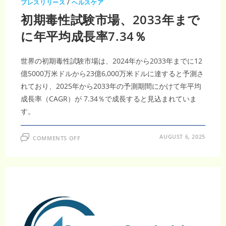
プレスリリース
/
ヘルスケア
と
予
初期毒性試験市場、2033年まで
測
さ
れ、
に年平均成長率7.34％
標
的
療
法
世界の初期毒性試験市場は、2024年から2033年までに12
お
よ
億5000万米ドルから23億6,000万米ドルに達すると予測さ
び
併
れており、2025年から2033年の予測期間にかけて年平均
用
療
成長率（CAGR）が 7.34％で成長すると見込まれていま
法
の
す。
需
要
が
年
ON
AUGUST 6, 2025
COMMENTS OFF
間
初
平
期
均
毒
成
性
長
試
率
験
（CAGR）
市
12.46％
場、
で
2033
急
年
増
ま
し
で
て
に