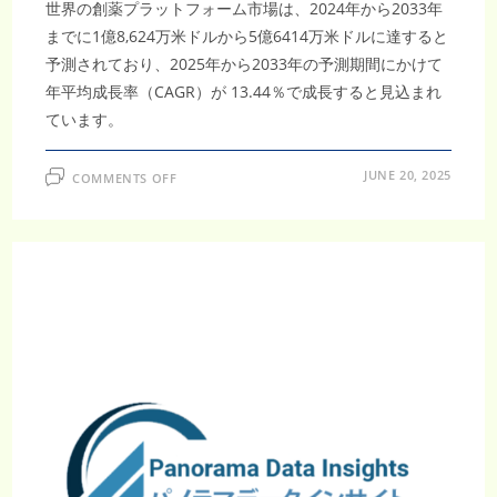
世界の創薬プラットフォーム市場は、2024年から2033年
までに1億8,624万米ドルから5億6414万米ドルに達すると
予測されており、2025年から2033年の予測期間にかけて
年平均成長率（CAGR）が 13.44％で成長すると見込まれ
ています。
ON
JUNE 20, 2025
COMMENTS OFF
創
薬
プ
ラ
ッ
ト
フ
ォ
ー
ム
市
場、
2033
年
に
5
億
6414
万
米
ド
ル