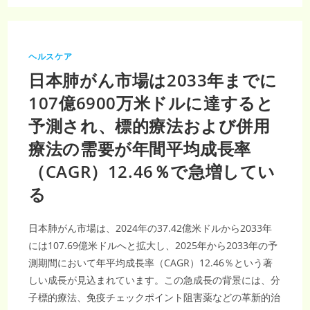
の
ATTR
治
療
薬
市
ヘルスケア
場
の
日本肺がん市場は2033年までに
予
測：
2025
107億6900万米ドルに達すると
年
か
予測され、標的療法および併用
ら
2033
年
療法の需要が年間平均成長率
ま
で
（CAGR）12.46％で急増してい
の
CAGR
8.1％
る
日本肺がん市場は、2024年の37.42億米ドルから2033年
には107.69億米ドルへと拡大し、2025年から2033年の予
測期間において年平均成長率（CAGR）12.46％という著
しい成長が見込まれています。この急成長の背景には、分
子標的療法、免疫チェックポイント阻害薬などの革新的治