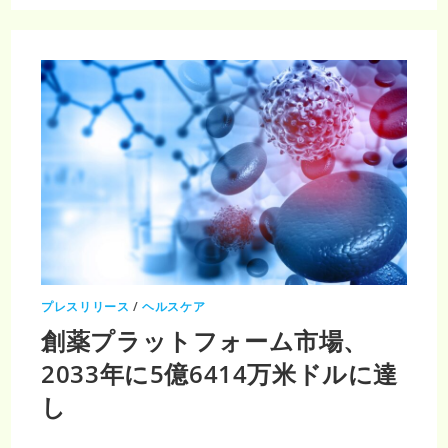
の
核
酸
治
療
薬
市
場、
2031
年
に
は
120
億
米
ド
ル
に
到
達、
CAGR
は
11.6％
プレスリリース
/
ヘルスケア
創薬プラットフォーム市場、
2033年に5億6414万米ドルに達
し