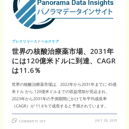
い
年
る
平
均
成
長
率
7.34％
プレスリリース
/
ヘルスケア
世界の核酸治療薬市場、2031年
には120億米ドルに到達、CAGR
は11.6％
世界の核酸治療薬市場は、2022年から2031年までに 45億
米ドル から 120億米ドルまでの収益増加が見込まれ、
2023年から2031年の予測期間にかけて年平均成長率
（CAGR）が 11.6％で成長すると予測されています。
ON
JULY 28, 2025
COMMENTS OFF
世
界