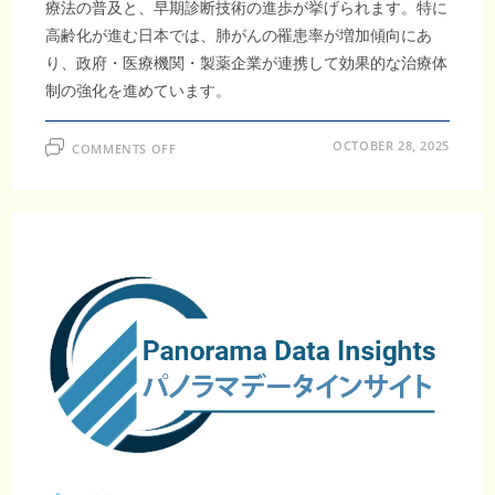
療法の普及と、早期診断技術の進歩が挙げられます。特に
高齢化が進む日本では、肺がんの罹患率が増加傾向にあ
り、政府・医療機関・製薬企業が連携して効果的な治療体
制の強化を進めています。
ON
OCTOBER 28, 2025
COMMENTS OFF
日
本
肺
が
ん
市
場
は
2033
年
ま
で
に
107
億
6900
万
米
ド
ル
に
達
す
る