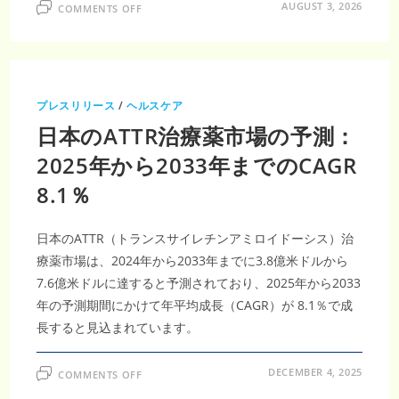
ON
AUGUST 3, 2026
COMMENTS OFF
掻
痒
症
治
療
薬
市
場
プレスリリース
/
ヘルスケア
調
査
日本のATTR治療薬市場の予測：
レ
ポ
ー
2025年から2033年までのCAGR
ト
｜
8.1％
2035
年
179
億
6,000
日本のATTR（トランスサイレチンアミロイドーシス）治
万
米
療薬市場は、2024年から2033年までに3.8億米ドルから
ド
7.6億米ドルに達すると予測されており、2025年から2033
ル・
CAGR4.34％、
年の予測期間にかけて年平均成長（CAGR）が 8.1％で成
治
療
長すると見込まれています。
需
要
が
拡
ON
DECEMBER 4, 2025
COMMENTS OFF
日
本