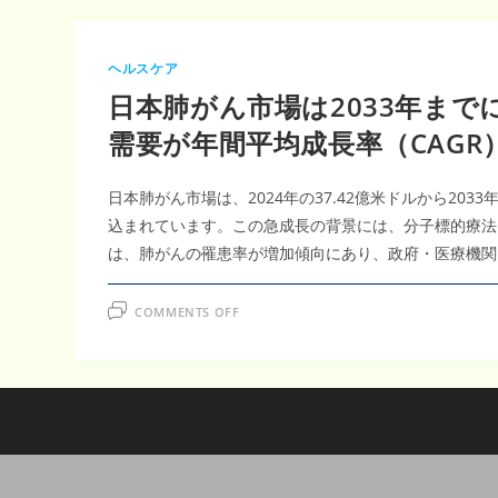
ヘルスケア
日本肺がん市場は2033年まで
需要が年間平均成長率（CAGR）
日本肺がん市場は、2024年の37.42億米ドルから203
込まれています。この急成長の背景には、分子標的療法
は、肺がんの罹患率が増加傾向にあり、政府・医療機関
ON
COMMENTS OFF
日
本
肺
が
ん
市
場
は
2033
年
ま
で
に