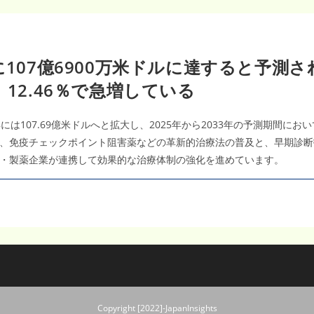
に107億6900万米ドルに達すると予測
12.46％で急増している
3年には107.69億米ドルへと拡大し、2025年から2033年の予測期間にお
、免疫チェックポイント阻害薬などの革新的治療法の普及と、早期診断
・製薬企業が連携して効果的な治療体制の強化を進めています。
Copyright [2022]-JapanInsights