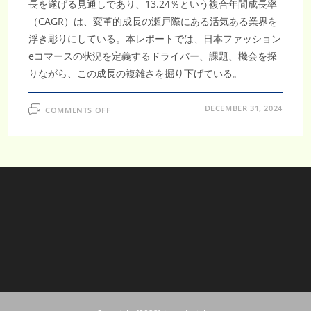
長を遂げる見通しであり、13.24％という複合年間成長率
（CAGR）は、変革的成長の瀬戸際にある活気ある業界を
浮き彫りにしている。本レポートでは、日本ファッション
eコマースの状況を定義するドライバー、課題、機会を探
りながら、この成長の複雑さを掘り下げている。
ON
DECEMBER 31, 2024
COMMENTS OFF
日
本
フ
ァ
ッ
シ
ョ
ン
E
コ
マ
ー
ス
市
場
の
未
来、
2032
年
に
705