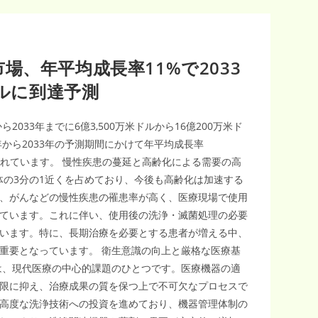
場、年平均成長率11%で2033
ドルに到達予測
2033年までに6億3,500万米ドルから16億200万米ド
年から2033年の予測期間にかけて年平均成長率
込まれています。 慢性疾患の蔓延と高齢化による需要の高
体の3分の1近くを占めており、今後も高齢化は加速する
、がんなどの慢性疾患の罹患率が高く、医療現場で使用
ています。これに伴い、使用後の洗浄・滅菌処理の必要
います。特に、長期治療を必要とする患者が増える中、
重要となっています。 衛生意識の向上と厳格な医療基
は、現代医療の中心的課題のひとつです。医療機器の適
限に抑え、治療成果の質を保つ上で不可欠なプロセスで
高度な洗浄技術への投資を進めており、機器管理体制の