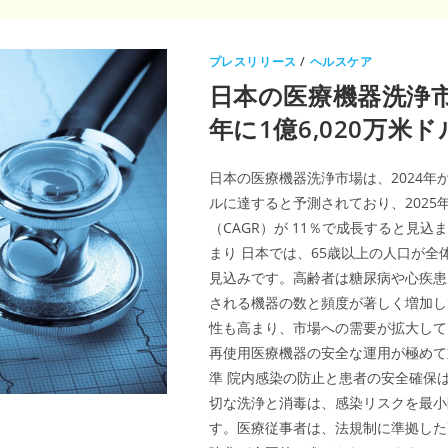
プレスリリース
/
ヘルスケア
日本の医療機器洗浄市
年に1億6,020万米
日本の医療機器洗浄市場は、2024年から
ルに達すると予測されており、2025
（CAGR）が 11％で成長すると見
まり 日本では、65歳以上の人口が全
見込みです。高齢者は糖尿病や心疾患
される機器の数と頻度が著しく増加し
性も高まり、市場への需要が拡大して
再使用医療機器の安全な運用が極めて
準 院内感染の防止と患者の安全確保
切な洗浄と消毒は、感染リスクを最小
す。医療従事者は、法規制に準拠した