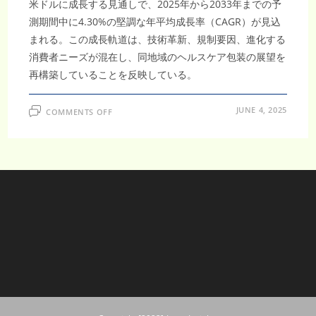
米ドルに成長する見通しで、2025年から2033年までの予
測期間中に4.30%の堅調な年平均成長率（CAGR）が見込
まれる。この成長軌道は、技術革新、規制要因、進化する
消費者ニーズが混在し、同地域のヘルスケア包装の展望を
再構築していることを反映している。
ON
JUNE 4, 2025
COMMENTS OFF
日
本
プ
ラ
ス
チ
ッ
ク
製
ヘ
ル
ス
ケ
ア
包
装
市
場、
2033
年
ま
で